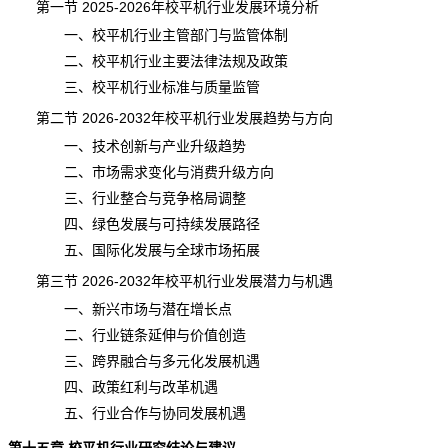
第一节 2025-2026年校平机行业发展环境分析
一、校平机行业主管部门与监管体制
二、校平机行业主要法律法规及政策
三、校平机行业标准与质量监管
第二节 2026-2032年校平机行业发展趋势与方向
一、技术创新与产业升级趋势
二、市场需求变化与消费升级方向
三、行业整合与竞争格局调整
四、绿色发展与可持续发展路径
五、国际化发展与全球市场拓展
第三节 2026-2032年校平机行业发展潜力与机遇
一、新兴市场与潜在增长点
二、行业链条延伸与价值创造
三、跨界融合与多元化发展机遇
四、政策红利与改革机遇
五、行业合作与协同发展机遇