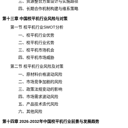
三、资源整合方案设计与实施路径
四、长期合作机制构建与维系策略
第十三章 中国校平机行业风险与对策
第一节 校平机行业SWOT分析
一、校平机行业优势
二、校平机行业劣势
三、校平机市场机会
四、校平机市场威胁
第二节 校平机行业风险及对策
一、原材料价格波动风险
二、市场竞争加剧的风险
三、政策法规变动的影响
四、市场需求波动风险
五、产品技术迭代风险
六、其他风险
第十四章 2026-2032年中国校平机
行业前景
与
发展趋势