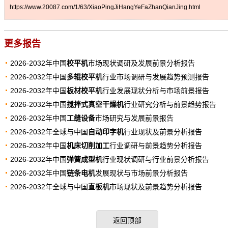
https://www.20087.com/1/63/XiaoPingJiHangYeFaZhanQianJing.html
更多报告
2026-2032年中国
校平机
市场现状调研及发展前景分析报告
2026-2032年中国
多辊校平机
行业市场调研与发展趋势预测报告
2026-2032年中国
板材校平机
行业发展现状分析与市场前景报告
2026-2032年中国
搅拌式真空干燥机
行业研究分析与前景趋势报告
2026-2032年中国
工缝设备
市场研究与发展前景报告
2026-2032年全球与中国
自动印字机
行业现状及前景分析报告
2026-2032年中国
机床切削加工
行业调研与前景趋势分析报告
2026-2032年中国
弹簧成型机
行业现状调研与行业前景分析报告
2026-2032年中国
链条电机
发展现状与市场前景分析报告
2026-2032年全球与中国
直板机
市场现状及前景趋势分析报告
返回顶部