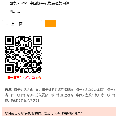
图表 2026年中国校平机发展
趋势
预测
略……
« 上一页
1
2
关注：
校平机多少钱一台、校平机的调试方法视频、校平机跑偏怎么调整、校平
钱一台、校平机的调试方法视频、校平机原理动画、中国大型校平机厂家、校平
频、钩机和挖掘机的区别
您目前访问的“手机版”页面，您还可以访问“电脑版”网页：