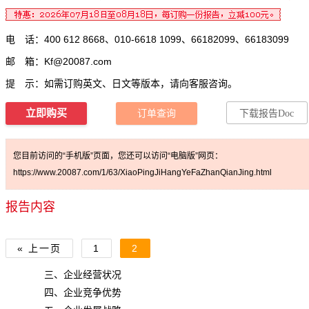
电 话：400 612 8668、010-6618 1099、66182099、66183099
邮 箱：
Kf@20087.com
提 示：如需订购英文、日文等版本，请向客服咨询。
立即购买
订单查询
下载报告Doc
您目前访问的“手机版”页面，您还可以访问“电脑版”网页：
https://www.20087.com/1/63/XiaoPingJiHangYeFaZhanQianJing.html
报告内容
« 上一页
1
2
三、企业经营状况
四、企业
竞争
优势