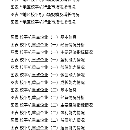
图表 **地区校平机行业市场需求情况
图表 **地区校平机市场规模及增长情况
图表 **地区校平机行业市场需求情况
……
图表 校平机重点企业（一）基本信息
图表 校平机重点企业（一）经营情况分析
图表 校平机重点企业（一）主要经济指标情况
图表 校平机重点企业（一）盈利能力情况
图表 校平机重点企业（一）偿债能力情况
图表 校平机重点企业（一）运营能力情况
图表 校平机重点企业（一）成长能力情况
图表 校平机重点企业（二）基本信息
图表 校平机重点企业（二）经营情况分析
图表 校平机重点企业（二）主要经济指标情况
图表 校平机重点企业（二）盈利能力情况
图表 校平机重点企业（二）偿债能力情况
图表 校平机重点企业（二）运营能力情况