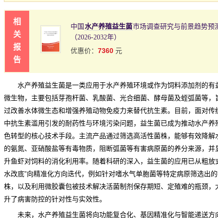
相
中国
水产养殖益生菌
市场调查研究与前景趋势预
关
（2026-2032年）
报
7360
优惠价：
元
告
水产养殖益生菌是一类应用于水产养殖环境或作为饲料添加剂的有
微生物，主要包括芽孢杆菌、乳酸菌、光合细菌、酵母菌及蛭弧菌等，
过改善水体微生态和增强养殖动物免疫力来替代抗生素。目前，面对传
中抗生素滥用引发的耐药性与环境污染问题，益生菌已成为推动水产养
色转型的核心技术手段。主流产品通过筛选高活性菌株，能够有效降解
的氨氮、亚硝酸盐等有毒物质，阻断弧菌等有害病原菌的养分来源，并
升鱼虾对饲料的消化利用率。随着科研的深入，益生菌的应用已从粗放式
水改底”向精准化方向迭代，例如针对嗜水气单胞菌等特定病原筛选出的
株，以及利用微胶囊包被技术解决活菌制剂保存期短、定殖难的瓶颈，
升了病害防控的针对性与实效性。
未来，水产养殖益生菌将向功能复合化、基因精准化与智能递送方