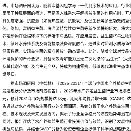
进。
市场调研网
认为，随着宏基因组学与下一代测序技术的应用，行业
局限于种属层面的筛选，而是深入株系水平解析益生菌的作用机制，开
具免疫增强、抗应激（如抗热应激、抗缺氧）及促生长等多重功效的复
剂。例如，富硒益生菌、海洋源特异性益生菌等新型菌株的研发，将大
养殖动物在极端环境下的存活率与品质。在应用层面，益生菌将与生物
术、循环水养殖系统及智能投喂装备深度融合，通过实时监测水质与鱼
健康数据，实现益生菌的精准投放与动态调控。此外，随着全球对食品
环境保护的严苛要求，具备高效降解能力且无二次污染的“后生元”（灭
及其代谢产物）及合生元产品，将成为构建零抗、低碳现代渔业生态体
键基石。
据市场
调研
网（中智林）《
2025-2031年全球与中国水产养殖益生
发展现状分析及市场前景报告
》，2025年水产养殖益生菌行业市场规模
元，预计2031年市场规模将达 亿元，期间年均复合增长率（CAGR）达
告通过对水产养殖益生菌行业的全面调研，系统分析了水产养殖益生菌
模、技术现状及未来发展方向，揭示了行业竞争格局的演变趋势与潜在
同时，报告评估了水产养殖益生菌行业投资价值与效益，识别了发展中
挑战与机遇，并结合SWOT分析为投资者和企业提供了科学的战略建议