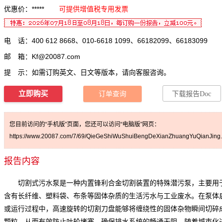
优惠价：*****
可提供增值税专用发票
电 话：400 612 8668、010-6618 1099、66182099、66183099
邮 箱：
Kf@20087.com
提 示：如需订购英文、日文等版本，请向客服咨询。
立即购买
订单查询
下载报告Doc
您目前访问的“手机版”页面，您还可以访问“电脑版”网页：
https://www.20087.com/7/69/QieGeShiWuShuiBengDeXianZhuangYuQianJing.
报告内容
切割式污水泵是一种内置锋利合金切割装置的特殊潜污泵，主要用
含有长纤维、塑料袋、布条等固体杂质的生活污水与工业废水。在泵体
或运行过程中，高速旋转的切割刀盘能够将缠绕性的固体杂物瞬间切碎
颗粒，从而有效防止叶轮堵塞，确保排水系统的畅通无阻。随着城市化