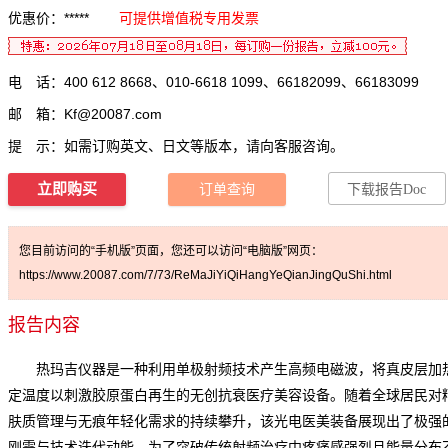
优惠价：*****
可提供增值税专用发票
电 话：400 612 8668、010-6618 1099、66182099、66183099
邮 箱：
Kf@20087.com
提 示：如需订购英文、日文等版本，请向客服咨询。
立即购买
订单查询
下载报告Doc
您目前访问的“手机版”页面，您还可以访问“电脑版”网页：
https://www.20087.com/7/73/ReMaJiYiQiHangYeQianJingQuShi.html
报告内容
热玛吉仪器是一种利用单极射频技术产生高频电磁波，将真皮层加
定温度以刺激胶原蛋白再生的无创抗衰医疗美容设备。随着全球居民对
肤质管理与无痕年轻化需求的持续攀升，该光电医美装备展现出了极强
刚需与技术迭代动能。为了突破传统射频治疗中疼痛感强烈且能量分布