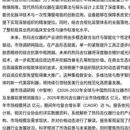
物理局限，现代热玛吉仪器在温控算法与探头设计上实现了深度革新。
能优化脉冲技术与一次性薄膜电极的创新应用，设备能够在保障表皮安
提下实现深层组织的精准提拉。同时，结合合规化监管体系的全面落地
了整机极其出色的临床安全性与操作标准化水平。
未来，热玛吉仪器的产业进阶将由多模态联合治疗与智能化个性定
驱动。
市场调研网
指出，在产品形态层面，单一的紧致提升工具正逐步
肤质精修的综合抗衰中枢跨越。未来的热玛吉仪器将深度融合微针或光
技术，进一步拓宽适应症边界并挖掘改善毛孔等附加价值。在商业生态
应高端客群对极致体验的追求，支持根据个体组织阻抗实时动态调节能
的自适应机型有望取得重大推广。这种集极致安全、多维功效与数字智
体的新一代美容利器，将持续引领轻医美行业的规范化高质量发展。
据市场
调研
网（中智林）《
2026-2032年全球与中国热玛吉仪器市
及发展前景预测报告
》，2025年热玛吉仪器行业市场规模达 亿元，预计2
年市场规模将达 亿元，期间年均复合增长率（CAGR）达 %。报告依
计局、相关行业协会的详实数据资料，系统解析了热玛吉仪器行业的产
构、市场规模及需求现状，并对
价格
动态进行了解读。报告客观呈现了
仪器行业发展状况，科学
预测
了市场前景与未来趋势，同时聚焦热玛吉