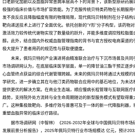
口老龄化加剧以及血脂异常患病率居高不下的背景下，该新型原研药展
极强的临床价值与市场扩容势能。为了克服传统贝特类药物在长期服用
发不良反应且降脂幅度有限的物理局限，现代佩玛贝特制剂在分子结构
靶向递送技术上进行了全面优化。依托创新的“Y形”分子构型，该药物
激活效力较传统代谢物实现了数量级的跃升，并能多维度调控残粒脂蛋
醇。此外，结合国内外权威血脂管理指南的背书与官方授权电商渠道的
极大提升了患者用药的规范性与获取便捷度。
未来，佩玛贝特的产业演进将由精准联合治疗与下沉市场普及共同
市场调研网
认为，在底层临床医学层面，单一的降甘油三酯干预正逐步
心血管终点获益的综合代谢管理跨越。未来的佩玛贝特将通过大规模的
学研究，进一步确立其在与他汀类药物联合应用中的基石地位，为未达
提供更优的解决方案。在商业生态端，顺应慢病长程管理与互联网医疗
趋势，支持院外处方流转与全生命周期随访的新型服务模式有望取得重
广。这种集极致靶向、多维疗效与普惠可及于一体的新一代降脂利器，
重塑血脂异常的临床诊疗路径。
据市场调研网（中智林）《
2026-2032年全球与中国佩玛贝特市场
发展前景分析报告
》，2025年佩玛贝特行业市场规模达 亿元，预计203