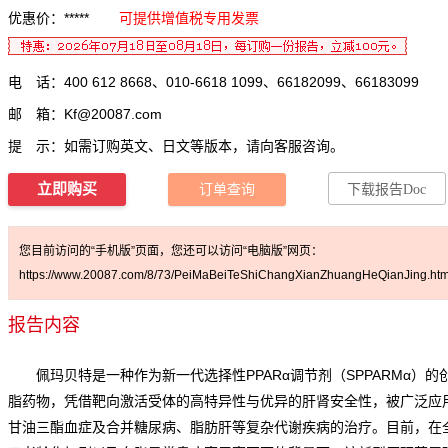
优惠价：*****
可提供增值税专用发票
电 话：400 612 8668、010-6618 1099、66182099、66183099
邮 箱：
Kf@20087.com
提 示：如需订购英文、日文等版本，请向客服咨询。
立即购买
订单查询
下载报告Doc
您目前访问的“手机版”页面，您还可以访问“电脑版”网页：
https://www.20087.com/8/73/PeiMaBeiTeShiChangXianZhuangHeQianJing.htm
报告内容
佩玛贝特是一种作为新一代选择性PPARα调节剂（SPPARMα）的
脂药物，凭借靶向激活受体的高特异性与优异的肝肾安全性，被广泛应
甘油三酯血症及合并糖尿病、脂肪肝等复杂代谢疾病的治疗。目前，在