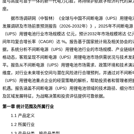
度与高度可靠于一体的新一代电力心脏，将持续护航数字经济时代的算
座。
据市场调研网（中智林）《
全球与中国不间断电源（UPS）用锂电
发展调研及市场前景预测报告（2026-2032年）
》，2025年不间断电源
（UPS）用锂电池行业市场规模达 亿元，预计2032年市场规模将达 亿
间年均复合增长率（CAGR）达 %。报告基于国家统计局及相关协会的
据，系统分析不间断电源（UPS）用锂电池行业的市场规模、产业链结
格动态，客观呈现不间断电源（UPS）用锂电池市场供需状况与技术发
平。报告从不间断电源（UPS）用锂电池市场需求、政策环境和技术演
维度，对行业未来增长空间与潜在风险进行合理预判，并通过对不间断
（UPS）用锂电池重点企业的经营策略的解析，帮助投资者和管理者把
机遇。报告涵盖不间断电源（UPS）用锂电池领域的技术路径、细分市
及区域发展特征，为战略决策和投资评估提供可靠依据。
第一章 统计范围及所属行业
1.1 产品定义
1.2 所属行业
1.3 产品分类，按产品类型