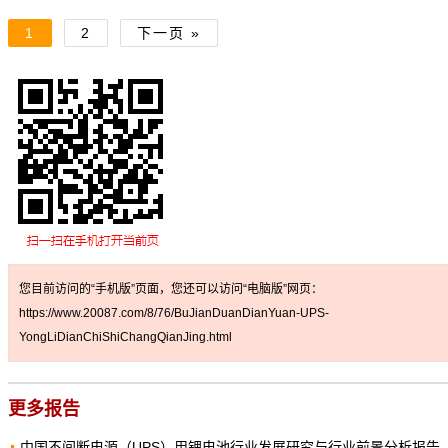
1
2
下一页 »
您目前访问的“手机版”页面，您还可以访问“电脑版”网页：
https://www.20087.com/8/76/BuJianDuanDianYuan-UPS-
YongLiDianChiShiChangQianJing.html
更多报告
中国不间断电源（UPS）用锂电池行业发展研究与行业前景分析报告（2