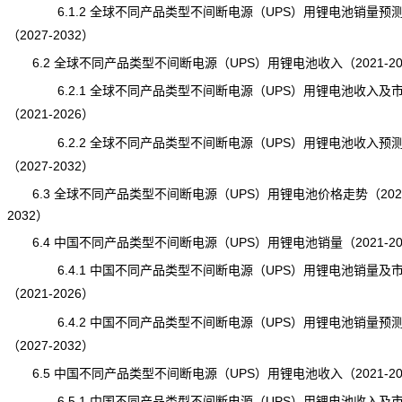
6.1.2 全球不同产品类型不间断电源（UPS）用锂电池销量预
（2027-2032）
6.2 全球不同产品类型不间断电源（UPS）用锂电池收入（2021-20
6.2.1 全球不同产品类型不间断电源（UPS）用锂电池收入及
（2021-2026）
6.2.2 全球不同产品类型不间断电源（UPS）用锂电池收入预
（2027-2032）
6.3 全球不同产品类型不间断电源（UPS）用锂电池价格走势（2021
2032）
6.4 中国不同产品类型不间断电源（UPS）用锂电池销量（2021-20
6.4.1 中国不同产品类型不间断电源（UPS）用锂电池销量及
（2021-2026）
6.4.2 中国不同产品类型不间断电源（UPS）用锂电池销量预
（2027-2032）
6.5 中国不同产品类型不间断电源（UPS）用锂电池收入（2021-20
6.5.1 中国不同产品类型不间断电源（UPS）用锂电池收入及