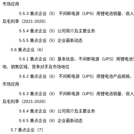
市场应用
5.5.3 重点企业（5） 不间断电源（UPS）用锂电池销量、收
及毛利率（2021-2026）
5.5.4 重点企业（5）公司简介及主要业务
5.5.5 重点企业（5）企业最新动态
5.6 重点企业（6）
5.6.1 重点企业（6）基本信息、不间断电源（UPS）用锂电池
地、销售区域、竞争对手及市场地位
5.6.2 重点企业（6） 不间断电源（UPS）用锂电池产品规格
市场应用
5.6.3 重点企业（6） 不间断电源（UPS）用锂电池销量、收
及毛利率（2021-2026）
5.6.4 重点企业（6）公司简介及主要业务
5.6.5 重点企业（6）企业最新动态
5.7 重点企业（7）