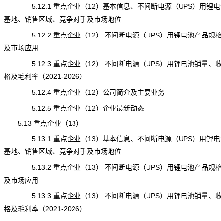
5.12.1 重点企业（12）基本信息、不间断电源（UPS）用锂电
基地、销售区域、竞争对手及市场地位
5.12.2 重点企业（12） 不间断电源（UPS）用锂电池产品规
及市场应用
5.12.3 重点企业（12） 不间断电源（UPS）用锂电池销量、
格及毛利率（2021-2026）
5.12.4 重点企业（12）公司简介及主要业务
5.12.5 重点企业（12）企业最新动态
5.13 重点企业（13）
5.13.1 重点企业（13）基本信息、不间断电源（UPS）用锂电
基地、销售区域、竞争对手及市场地位
5.13.2 重点企业（13） 不间断电源（UPS）用锂电池产品规
及市场应用
5.13.3 重点企业（13） 不间断电源（UPS）用锂电池销量、
格及毛利率（2021-2026）