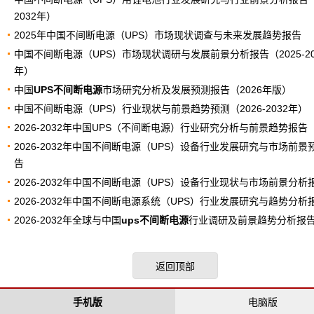
2032年）
2025年中国不间断电源（UPS）市场现状调查与未来发展趋势报告
中国不间断电源（UPS）市场现状调研与发展前景分析报告（2025-20
年）
中国
UPS不间断电源
市场研究分析及发展预测报告（2026年版）
中国不间断电源（UPS）行业现状与前景趋势预测（2026-2032年）
2026-2032年中国UPS（不间断电源）行业研究分析与前景趋势报告
2026-2032年中国不间断电源（UPS）设备行业发展研究与市场前景
告
2026-2032年中国不间断电源（UPS）设备行业现状与市场前景分析
2026-2032年中国不间断电源系统（UPS）行业发展研究与趋势分析
2026-2032年全球与中国
ups不间断电源
行业调研及前景趋势分析报
返回顶部
手机版
电脑版