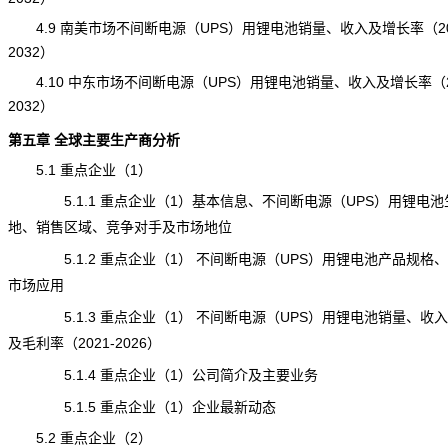
4.9 南美市场不间断电源（UPS）用锂电池销量、收入及增长率（20
2032）
4.10 中东市场不间断电源（UPS）用锂电池销量、收入及增长率（20
2032）
第五章 全球主要生产商分析
5.1 重点企业（1）
5.1.1 重点企业（1）基本信息、不间断电源（UPS）用锂电池
地、销售区域、竞争对手及市场地位
5.1.2 重点企业（1） 不间断电源（UPS）用锂电池产品规格
市场应用
5.1.3 重点企业（1） 不间断电源（UPS）用锂电池销量、收
及毛利率（2021-2026）
5.1.4 重点企业（1）公司简介及主要业务
5.1.5 重点企业（1）企业最新动态
5.2 重点企业（2）