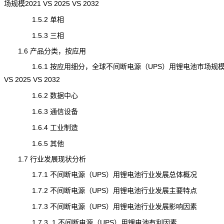
场规模
2021 VS 2025 VS 2032
1.5.2 单相
1.5.3 三相
1.6 产品分类，按应用
1.6.1 按应用细分，全球不间断电源（UPS）用锂电池市场规模2
VS 2025 VS 2032
1.6.2 数据中心
1.6.3 通信设备
1.6.4 工业制造
1.6.5 其他
1.7 行业发展现状分析
1.7.1 不间断电源（UPS）用锂电池行业发展总体概况
1.7.2 不间断电源（UPS）用锂电池行业发展主要特点
1.7.3 不间断电源（UPS）用锂电池行业发展影响因素
1.7.3 .1 不间断电源（UPS）用锂电池有利因素