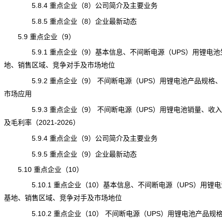
5.8.4 重点企业（8）公司简介及主要业务
5.8.5 重点企业（8）企业最新动态
5.9 重点企业（9）
5.9.1 重点企业（9）基本信息、不间断电源（UPS）用锂电池
地、销售区域、竞争对手及市场地位
5.9.2 重点企业（9） 不间断电源（UPS）用锂电池产品规格
市场应用
5.9.3 重点企业（9） 不间断电源（UPS）用锂电池销量、收
及毛利率（2021-2026）
5.9.4 重点企业（9）公司简介及主要业务
5.9.5 重点企业（9）企业最新动态
5.10 重点企业（10）
5.10.1 重点企业（10）基本信息、不间断电源（UPS）用锂电
基地、销售区域、竞争对手及市场地位
5.10.2 重点企业（10） 不间断电源（UPS）用锂电池产品规