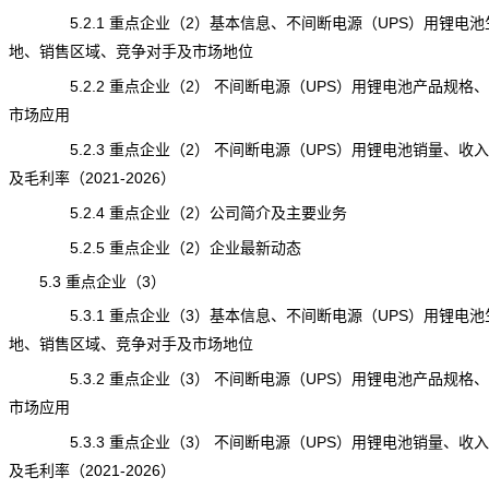
5.2.1 重点企业（2）基本信息、不间断电源（UPS）用锂电池
地、销售区域、竞争对手及市场地位
5.2.2 重点企业（2） 不间断电源（UPS）用锂电池产品规格
市场应用
5.2.3 重点企业（2） 不间断电源（UPS）用锂电池销量、收
及毛利率（2021-2026）
5.2.4 重点企业（2）公司简介及主要业务
5.2.5 重点企业（2）企业最新动态
5.3 重点企业（3）
5.3.1 重点企业（3）基本信息、不间断电源（UPS）用锂电池
地、销售区域、竞争对手及市场地位
5.3.2 重点企业（3） 不间断电源（UPS）用锂电池产品规格
市场应用
5.3.3 重点企业（3） 不间断电源（UPS）用锂电池销量、收
及毛利率（2021-2026）