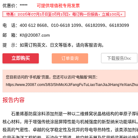
优惠价：*****
可提供增值税专用发票
电 话：400 612 8668、010-6618 1099、66182099、66183099
邮 箱：
Kf@20087.com
提 示：如需订购英文、日文等版本，请向客服咨询。
立即购买
订单查询
下载报告Doc
您目前访问的“手机版”页面，您还可以访问“电脑版”网页：
https://www.20087.com/3/83/ShiMoXiJiFangFuTuLiaoTianJiaJiHangYeXianZhu
报告内容
石墨烯基防腐涂料添加剂是一种以二维蜂窝状晶格结构的单原子厚
核心材料，用于增强传统涂层屏障性能与机械强度的新型纳米功能填料
极高的气密性、卓越的化学稳定性及优异的导电导热特性，该类添加剂
应用于海洋工程船舶、石油化工管道、航空航天器及民用桥梁基础设施