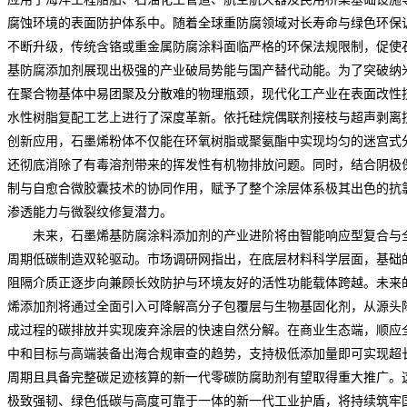
腐蚀环境的表面防护体系中。随着全球重防腐领域对长寿命与绿色环保
不断升级，传统含铬或重金属防腐涂料面临严格的环保法规限制，促使
基防腐添加剂展现出极强的产业破局势能与国产替代动能。为了突破纳
在聚合物基体中易团聚及分散难的物理瓶颈，现代化工产业在表面改性
水性树脂复配工艺上进行了深度革新。依托硅烷偶联剂接枝与超声剥离
创新应用，石墨烯粉体不仅能在环氧树脂或聚氨酯中实现均匀的迷宫式
还彻底消除了有毒溶剂带来的挥发性有机物排放问题。同时，结合阴极
制与自愈合微胶囊技术的协同作用，赋予了整个涂层体系极其出色的抗
渗透能力与微裂纹修复潜力。
未来，石墨烯基防腐涂料添加剂的产业进阶将由智能响应型复合与
周期低碳制造双轮驱动。
市场调研网
指出，在底层材料科学层面，基础
阻隔介质正逐步向兼顾长效防护与环境友好的活性功能载体跨越。未来
烯添加剂将通过全面引入可降解高分子包覆层与生物基固化剂，从源头
成过程的碳排放并实现废弃涂层的快速自然分解。在商业生态端，顺应
中和目标与高端装备出海合规审查的趋势，支持极低添加量即可实现超
周期且具备完整碳足迹核算的新一代零碳防腐助剂有望取得重大推广。
极致强韧、绿色低碳与高度可靠于一体的新一代工业护盾，将持续筑牢