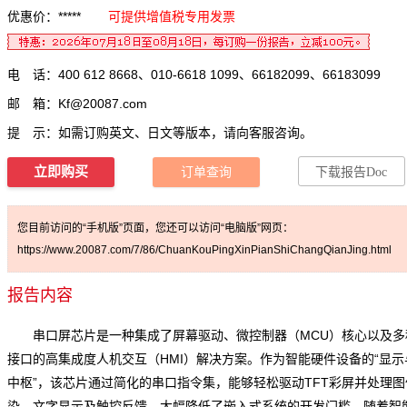
优惠价：*****
可提供增值税专用发票
电 话：400 612 8668、010-6618 1099、66182099、66183099
邮 箱：
Kf@20087.com
提 示：如需订购英文、日文等版本，请向客服咨询。
立即购买
订单查询
下载报告Doc
您目前访问的“手机版”页面，您还可以访问“电脑版”网页：
https://www.20087.com/7/86/ChuanKouPingXinPianShiChangQianJing.html
报告内容
串口屏芯片是一种集成了屏幕驱动、微控制器（MCU）核心以及多
接口的高集成度人机交互（HMI）解决方案。作为智能硬件设备的“显示
中枢”，该芯片通过简化的串口指令集，能够轻松驱动TFT彩屏并处理图
染、文字显示及触控反馈，大幅降低了嵌入式系统的开发门槛。随着智