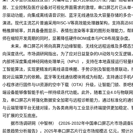
居、工业控制及医疗设备对可视化界面需求的激增，串口屏芯片已从单
示驱动功能，向集成离线语音识别、蓝牙无线通信及大容量存储的多合
演进。现代主流芯片普遍采用RISC-V等高效能处理器架构，支持高达6
畅推屏帧率，并具备叠图显示、表情包渲染等丰富的图形处理能力，帮
师在缩短开发周期的同时，显著降低硬件BOM成本与PCB布局复杂度。
未来，串口屏芯片将向高算力边缘智能、无线化远程运维及多模态
向深度迭代。
市场调研网
指出，为了应对日益复杂的UI动效与交互逻辑
内部将深度集成神经网络处理单元（NPU），支持在本地直接运行轻量
工智能算法，实现更精准的离线语音唤醒、手势识别及智能场景联动，
脱对云端算力的依赖。蓝牙等无线通信模块将成为标配，支持通过手机A
小程序进行固件与UI资源的空中下载（OTA）升级，让智能门锁、茶吧
端设备能够像智能手机一样持续迭代功能。此外，随着工业4.0与物联
及，串口屏芯片将强化数据安全加密与远程诊断能力，通过标准化的通
与云端管理平台无缝对接，为各类商用与工业显示终端提供更加稳定、
可扩展的交互底座。
据市场调研网（中智林）《
2026-2032年中国串口屏芯片市场调查
前景趋势分析报告
》，2025年串口屏芯片行业市场规模达 亿元，预计20