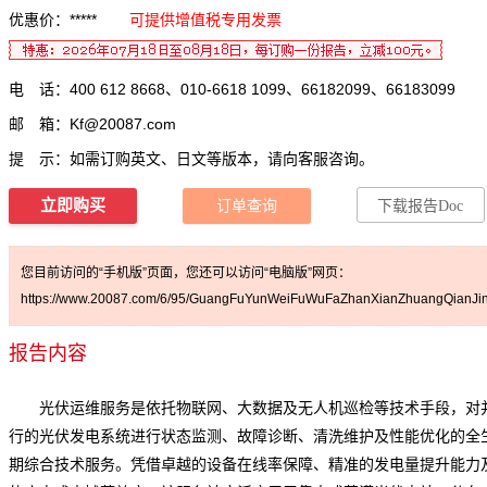
优惠价：*****
可提供增值税专用发票
电 话：400 612 8668、010-6618 1099、66182099、66183099
邮 箱：
Kf@20087.com
提 示：如需订购英文、日文等版本，请向客服咨询。
立即购买
订单查询
下载报告Doc
您目前访问的“手机版”页面，您还可以访问“电脑版”网页：
https://www.20087.com/6/95/GuangFuYunWeiFuWuFaZhanXianZhuangQianJin
报告内容
光伏运维服务
是依托物联网、大数据及无人机巡检等技术手段，对
行的光伏发电系统进行状态监测、故障诊断、清洗维护及性能优化的全
期综合技术服务。凭借卓越的设备在线率保障、精准的发电量提升能力