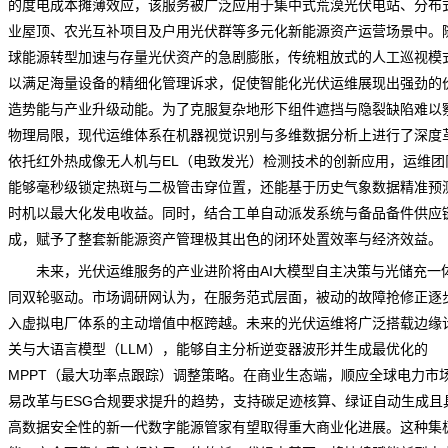
的度电成本摊薄效应，该服务被广泛应用于集中式荒漠光伏电站、分布
业屋顶、农光互补项目及户用光伏群等多元化新能源资产运营场景中。
球能源转型加速与存量光伏资产的急剧膨胀，传统粗放式的人工巡视模
以满足海量设备的精细化管理诉求，促使智能化光伏运维展现出强劲的
造势能与产业升级动能。为了克服复杂地形下组件遮挡与隐裂缺陷难以
物理局限，现代运维体系在机器视觉识别与多维数据分析上进行了深度
依托红外热成像无人机与EL（电致发光）检测技术的创新应用，运维团
能够毫秒级锁定热斑与二极管击穿位置，还能基于历史气象数据精准预
时机以最大化发电收益。同时，结合工单自动派发系统与备品备件供应
成，赋予了整套新能源资产管理极其出色的闭环处置效率与经济效益。
未来，光伏运维服务的产业进阶将由AI大模型自主决策与光储充一
同双轮驱动。
市场调研网
认为，在服务范式层面，被动的故障抢修正逐
入虚拟电厂体系的主动增值中枢跨越。未来的光伏运维将广泛搭载边缘
关与大语言模型（LLM），能够自主分析逆变器波形并生成最优化的
MPPT（最大功率点跟踪）调整策略。在商业生态端，顺应全球电力市
易改革与ESG合规要求提升的趋势，支持碳足迹核算、绿证自动生成且
高数据安全性的新一代数字能源管家有望取得重大商业化进展。这种集