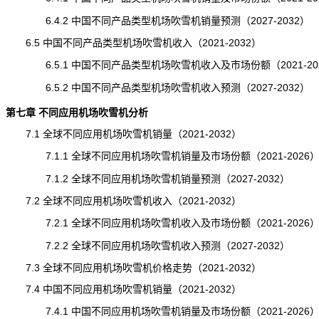
6.4.2 中国不同产品类型机场吹雪机销量预测（2027-2032）
6.5 中国不同产品类型机场吹雪机收入（2021-2032）
6.5.1 中国不同产品类型机场吹雪机收入及市场份额（2021-20
6.5.2 中国不同产品类型机场吹雪机收入预测（2027-2032）
第七章 不同应用机场吹雪机分析
7.1 全球不同应用机场吹雪机销量（2021-2032）
7.1.1 全球不同应用机场吹雪机销量及市场份额（2021-2026
7.1.2 全球不同应用机场吹雪机销量预测（2027-2032）
7.2 全球不同应用机场吹雪机收入（2021-2032）
7.2.1 全球不同应用机场吹雪机收入及市场份额（2021-2026
7.2.2 全球不同应用机场吹雪机收入预测（2027-2032）
7.3 全球不同应用机场吹雪机价格走势（2021-2032）
7.4 中国不同应用机场吹雪机销量（2021-2032）
7.4.1 中国不同应用机场吹雪机销量及市场份额（2021-2026