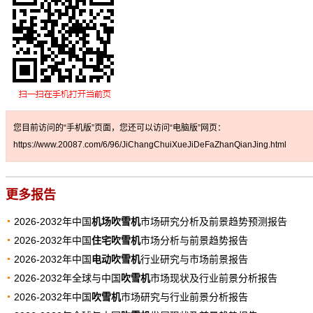
您目前访问的“手机版”页面，您还可以访问“电脑版”网页：
https://www.20087.com/6/96/JiChangChuiXueJiDeFaZhanQianJing.html
更多报告
2026-2032年中国
机场吹雪机
市场研究分析及前景趋势预测报告
2026-2032年中国
住宅吹雪机
市场分析与前景趋势报告
2026-2032年中国
电动吹雪机
行业研究与市场前景报告
2026-2032年全球与中国
吹雪机
市场现状及行业前景分析报告
2026-2032年中国
吹雪机
市场研究与行业前景分析报告