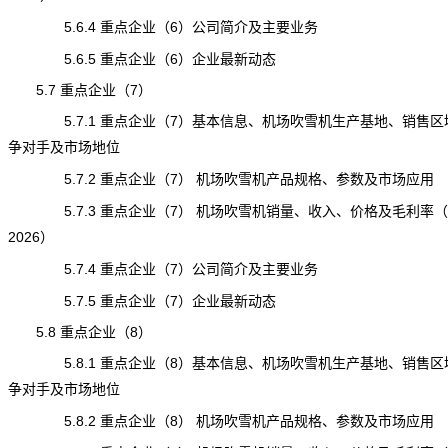
5.6.4 重点企业（6）公司简介及主要业务
5.6.5 重点企业（6）企业最新动态
5.7 重点企业（7）
5.7.1 重点企业（7）基本信息、机场吹雪机生产基地、销售区
争对手及市场地位
5.7.2 重点企业（7） 机场吹雪机产品规格、参数及市场应用
5.7.3 重点企业（7） 机场吹雪机销量、收入、价格及毛利率（20
2026）
5.7.4 重点企业（7）公司简介及主要业务
5.7.5 重点企业（7）企业最新动态
5.8 重点企业（8）
5.8.1 重点企业（8）基本信息、机场吹雪机生产基地、销售区
争对手及市场地位
5.8.2 重点企业（8） 机场吹雪机产品规格、参数及市场应用