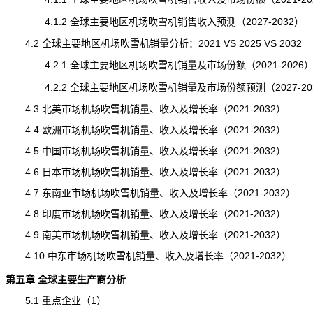
4.1.2 全球主要地区机场吹雪机销售收入预测（2027-2032）
4.2 全球主要地区机场吹雪机销量分析：2021 VS 2025 VS 2032
4.2.1 全球主要地区机场吹雪机销量及市场份额（2021-2026
4.2.2 全球主要地区机场吹雪机销量及市场份额预测（2027-20
4.3 北美市场机场吹雪机销量、收入及增长率（2021-2032）
4.4 欧洲市场机场吹雪机销量、收入及增长率（2021-2032）
4.5 中国市场机场吹雪机销量、收入及增长率（2021-2032）
4.6 日本市场机场吹雪机销量、收入及增长率（2021-2032）
4.7 东南亚市场机场吹雪机销量、收入及增长率（2021-2032）
4.8 印度市场机场吹雪机销量、收入及增长率（2021-2032）
4.9 南美市场机场吹雪机销量、收入及增长率（2021-2032）
4.10 中东市场机场吹雪机销量、收入及增长率（2021-2032）
第五章 全球主要生产商分析
5.1 重点企业（1）