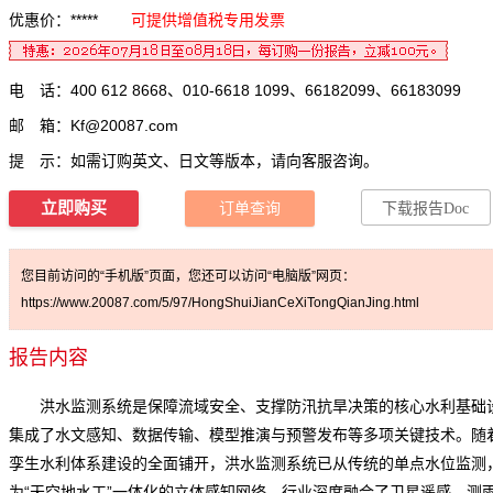
优惠价：*****
可提供增值税专用发票
电 话：400 612 8668、010-6618 1099、66182099、66183099
邮 箱：
Kf@20087.com
提 示：如需订购英文、日文等版本，请向客服咨询。
立即购买
订单查询
下载报告Doc
您目前访问的“手机版”页面，您还可以访问“电脑版”网页：
https://www.20087.com/5/97/HongShuiJianCeXiTongQianJing.html
报告内容
洪水监测系统是保障流域安全、支撑防汛抗旱决策的核心水利基础
集成了水文感知、数据传输、模型推演与预警发布等多项关键技术。随
孪生水利体系建设的全面铺开，
洪水监测系统
已从传统的单点水位监测
为“天空地水工”一体化的立体感知网络。行业深度融合了卫星遥感、测