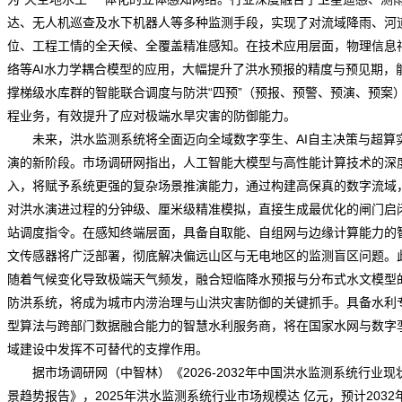
达、无人机巡查及水下机器人等多种监测手段，实现了对流域降雨、河
位、工程工情的全天候、全覆盖精准感知。在技术应用层面，物理信息
络等AI水力学耦合模型的应用，大幅提升了洪水预报的精度与预见期，
撑梯级水库群的智能联合调度与防洪“四预”（预报、预警、预演、预案
程业务，有效提升了应对极端水旱灾害的防御能力。
未来，洪水监测系统将全面迈向全域数字孪生、AI自主决策与超算
演的新阶段。
市场调研网
指出，人工智能大模型与高性能计算技术的深
入，将赋予系统更强的复杂场景推演能力，通过构建高保真的数字流域
对洪水演进过程的分钟级、厘米级精准模拟，直接生成最优化的闸门启
站调度指令。在感知终端层面，具备自取能、自组网与边缘计算能力的
文传感器将广泛部署，彻底解决偏远山区与无电地区的监测盲区问题。
随着气候变化导致极端天气频发，融合短临降水预报与分布式水文模型
防洪系统，将成为城市内涝治理与山洪灾害防御的关键抓手。具备水利
型算法与跨部门数据融合能力的智慧水利服务商，将在国家水网与数字
域建设中发挥不可替代的支撑作用。
据市场
调研
网（中智林）《
2026-2032年中国洪水监测系统行业现
景趋势报告
》，2025年洪水监测系统行业市场规模达 亿元，预计2032