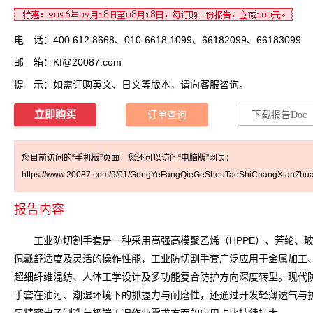
电 话：400 612 8668、010-6618 1099、66182099、66183099
邮 箱：
Kf@20087.com
提 示：如需订购英文、日文等版本，请向客服咨询。
立即购买
订单查询
下载报告Doc
您目前访问的“手机版”页面，您还可以访问“电脑版”网页：
https://www.20087.com/9/01/GongYeFangQieGeShouTaoShiChangXianZhua
报告内容
工业防切割手套是一种采用高强高模聚乙烯（HPPE）、芳纶、玻
佩戴舒适度及灵活的操作性能，工业防切割手套广泛应用于金属加工
超细纤维混纺、人体工学设计及多功能复合防护方向深度转型。现代
手套在油污、潮湿环境下的抓握力与耐磨性，还通过开发轻薄透气与