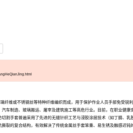
ngHeQianJing.html
璃纤维或不锈钢丝等特种纤维编织而成，用于保护作业人员手部免受锐利
、汽车制造、玻璃搬运、屠宰及建筑施工等高危行业。目前，在职业健康
防切割手套普遍采用了先进的无缝针织工艺与浸胶涂层技术（如丁腈、乳
抗撕裂的复合结构，有效解决了传统金属丝手套笨重、易生锈及触感迟钝