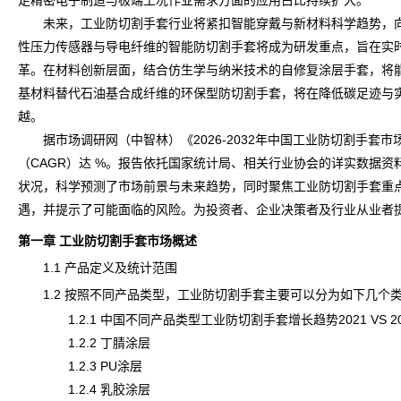
足精密电子制造与极端工况作业需求方面的应用占比持续扩大。
未来，工业防切割手套行业将紧扣智能穿戴与新材料科学趋势，向
性压力传感器与导电纤维的智能防切割手套将成为研发重点，旨在实时
革。在材料创新层面，结合仿生学与纳米技术的自修复涂层手套，将
基材料替代石油基合成纤维的环保型防切割手套，将在降低碳足迹与实
越。
据市场
调研
网（中智林）《
2026-2032年中国工业防切割手
（CAGR）达 %。报告依托国家统计局、相关行业协会的详实数据
状况，科学预测了
市场前景
与未来趋势，同时聚焦工业防切割手套重
遇，并提示了可能面临的
风险
。为投资者、企业决策者及行业从业者
第一章 工业防切割手套市场概述
1.1 产品定义及统计范围
1.2 按照不同产品类型，工业防切割手套主要可以分为如下几个
1.2.1 中国不同产品类型工业防切割手套增长趋势2021 VS 2025 
1.2.2 丁腈涂层
1.2.3 PU涂层
1.2.4 乳胶涂层