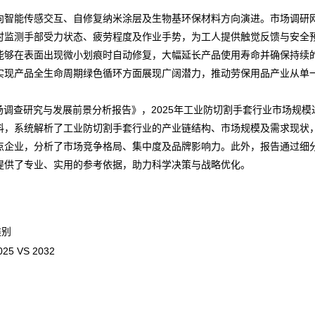
智能传感交互、自修复纳米涂层及生物基环保材料方向演进。
市场调研
监测手部受力状态、疲劳程度及作业手势，为工人提供触觉反馈与安全预警
能够在表面出现微小划痕时自动修复，大幅延长产品使用寿命并确保持续
现产品全生命周期绿色循环方面展现广阔潜力，推动劳保用品产业从单一
套市场调查研究与发展前景分析报告
》，2025年工业防切割手套行业市场
规模
资料，系统解析了工业防切割手套行业的产业链结构、市场规模及需求现
点企业，分析了市场竞争格局、集中度及品牌影响力。此外，报告通过细
提供了专业、实用的参考依据，助力科学决策与战略优化。
类别
VS 2032