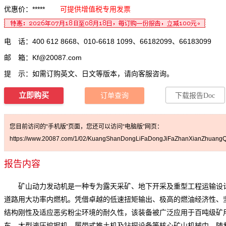
优惠价：*****
可提供增值税专用发票
电 话：400 612 8668、010-6618 1099、66182099、66183099
邮 箱：
Kf@20087.com
提 示：如需订购英文、日文等版本，请向客服咨询。
立即购买
订单查询
下载报告Doc
您目前访问的“手机版”页面，您还可以访问“电脑版”网页：
https://www.20087.com/1/02/KuangShanDongLiFaDongJiFaZhanXianZhuangQi
报告内容
矿山动力发动机是一种专为露天采矿、地下开采及重型工程运输设
道路用大功率内燃机。凭借卓越的低速扭矩输出、极高的燃油经济性、
结构刚性及适应恶劣粉尘环境的耐久性，该装备被广泛应用于百吨级矿
车、大型液压挖掘机、履带式推土机及钻探设备等核心矿山机械中。随