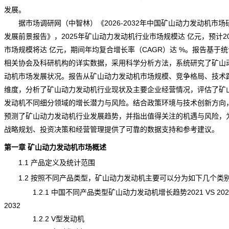
发展。
据市场
调研
网（中智林）《
2026-2032年中国矿山动力发动机市场
发展前景报告
》，2025年矿山动力发动机行业市场规模达 亿元，预计20
市场规模将达 亿元，期间年均复合增长率（CAGR）达 %。报告基于
相关协会及科研机构的详实数据，采用科学分析方法，系统研究了矿山
动机市场发展状况。报告从矿山动力发动机市场规模、竞争格局、技术
维度，分析了矿山动力发动机
行业现状
及主要企业经营情况，评估了矿
发动机不同细分领域的增长潜力与风险。结合政策环境与技术创新方向
预测了矿山动力发动机行业发展趋势，并指出值得关注的机遇与
风险
，
战略规划、投资决策和经营管理提供了可靠的数据支持和参考建议。
第一章 矿山动力发动机市场概述
1.1 产品定义及
统计
范围
1.2 按照不同产品类型，矿山动力发动机主要可以分为如下几个类
1.2.1 中国不同产品类型矿山动力发动机增长趋势2021 VS 2025
2032
1.2.2 V型发动机