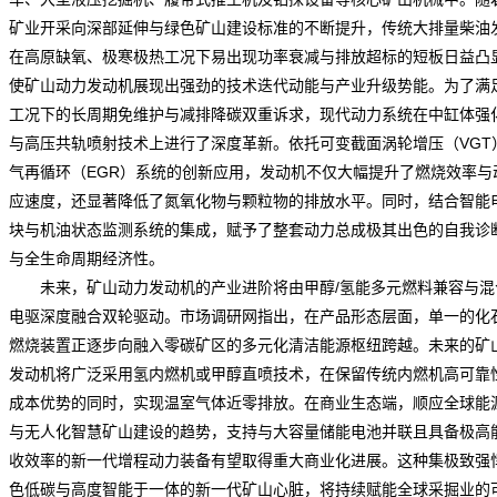
矿业开采向深部延伸与绿色矿山建设标准的不断提升，传统大排量柴油
在高原缺氧、极寒极热工况下易出现功率衰减与排放超标的短板日益凸
使
矿山动力发动机
展现出强劲的技术迭代动能与产业升级势能。为了满
工况下的长周期免维护与减排降碳双重诉求，现代动力系统在中缸体强
与高压共轨喷射技术上进行了深度革新。依托可变截面涡轮增压（VGT
气再循环（EGR）系统的创新应用，发动机不仅大幅提升了燃烧效率与
应速度，还显著降低了氮氧化物与颗粒物的排放水平。同时，结合智能
块与机油状态监测系统的集成，赋予了整套动力总成极其出色的自我诊
与全生命周期经济性。
未来，矿山动力发动机的产业进阶将由甲醇/氢能多元燃料兼容与混
电驱深度融合双轮驱动。
市场调研网
指出，在产品形态层面，单一的化
燃烧装置正逐步向融入零碳矿区的多元化清洁能源枢纽跨越。未来的矿
发动机将广泛采用氢内燃机或甲醇直喷技术，在保留传统内燃机高可靠
成本优势的同时，实现温室气体近零排放。在商业生态端，顺应全球能
与无人化智慧矿山建设的趋势，支持与大容量储能电池并联且具备极高
收效率的新一代增程动力装备有望取得重大商业化进展。这种集极致强
色低碳与高度智能于一体的新一代矿山心脏，将持续赋能全球采掘业的