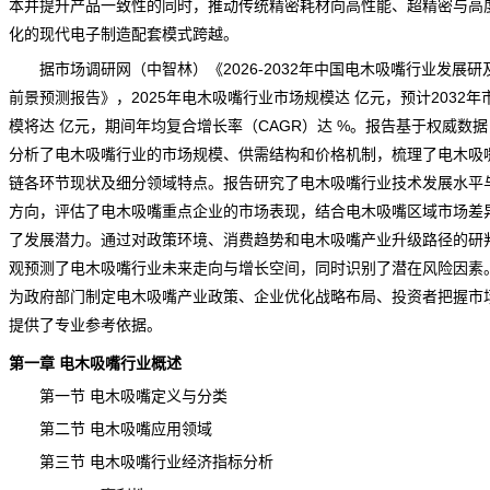
本并提升产品一致性的同时，推动传统精密耗材向高性能、超精密与高
化的现代电子制造配套模式跨越。
据
市场调研
网（中智林）《
2026-2032年中国电木吸嘴行业发展研
前景预测报告
》，2025年电木吸嘴行业市场规模达 亿元，预计2032年
模将达 亿元，期间年均复合增长率（CAGR）达 %。报告基于权威数
分析了电木吸嘴行业的市场规模、供需结构和价格机制，梳理了电木吸
链
各环节现状及细分领域特点。报告研究了电木吸嘴行业技术发展水平
方向，评估了电木吸嘴重点企业的市场表现，结合电木吸嘴区域市场差
了发展潜力。通过对政策环境、消费趋势和电木吸嘴产业升级路径的研
观预测了电木吸嘴行业未来走向与增长空间，同时识别了潜在风险因素
为政府部门制定电木吸嘴产业政策、企业优化战略布局、投资者把握市
提供了专业参考依据。
第一章 电木吸嘴行业概述
第一节 电木吸嘴定义与分类
第二节 电木吸嘴应用领域
第三节 电木吸嘴行业经济指标分析