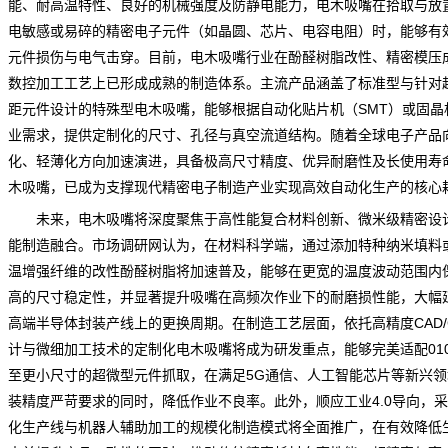
能、耐高温特性、良好的机械强度及防静电能力，电木吸嘴在拾取与放
电敏感或易碎的精密电子元件（如晶圆、芯片、电容电阻）时，能够有
元件损伤与电气击穿。目前，电木吸嘴行业在酚醛树脂改性、精密模压
数控加工工艺上已形成成熟的制造体系。主流产品涵盖了标准型与针对
距元件设计的特殊型电木吸嘴，能够根据自动化贴片机（SMT）或固晶
业需求，提供定制化的尺寸、孔径与真空流道结构。随着全球电子产品
化、轻薄化方向加速演进，具备极高尺寸精度、优异耐磨性及长使用寿
木吸嘴，已成为支撑现代精密电子制造产业实现高效自动化生产的核心
未来，电木吸嘴将深度聚焦于高性能复合材料创新、微米级精密设
能制造融合。
市场调研网
认为，在材料科学端，通过添加特种纳米填料
温增强纤维的改性酚醛树脂将加速普及，能够在更宽的温度波动范围内
高的尺寸稳定性，并显著提升吸嘴在高频次作业下的耐磨损性能，大幅
高端半导体封装产线上的更换周期。在制造工艺层面，依托高精度CAD/
计与微细加工技术的定制化电木吸嘴将成为研发重点，能够完美适配010
至更小尺寸的超微型元件抓取，在满足5G通信、人工智能芯片等新兴领
装精度严苛要求的同时，降低作业不良率。此外，顺应工业4.0导向，
化生产线与机器人辅助加工的规模化制造模式将全面推广，在有效降低