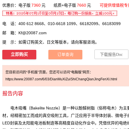
优惠价：电子版
7360
元 纸质+电子版
7660
元
可提供增值税专
电 话：400 612 8668、010-6618 1099、66182099、66183099
邮 箱：
Kf@20087.com
提 示：如需订购英文、日文等版本，请向客服咨询。
立即购买
订单查询
下载报告Doc
您目前访问的“手机版”页面，您还可以访问“电脑版”网页：
https://www.20087.com/6/03/DianMuXiZuiShiChangQianJingFenXi.html
报告内容
电木吸嘴（Bakelite Nozzle）是一种以酚醛树脂（俗称电木）为主
材，经精密加工而成的真空吸附工具，广泛应用于半导体封装、微电子
LED封装及太阳能电池板制造等高精度自动化作业中。凭借优异的电绝