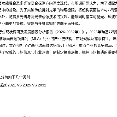
功能融合及多光谱复合探测方向深度迭代。
市场调研网
认为，为了适配
品中的普及。为了突破传统折射光学的物理极限，将超构表面技术与非球
此外，随着多光谱与高光谱成像技术的兴起，能够同时覆盖可见光、短波
产业向更加集成、智能与多维感知的方向全面升级。
业现状调研及发展前景分析报告（2026-2032年）
》，2025年硅基非
基非球面微透镜阵列（MLA）行业的产业链结构、市场规模及需求特征，
同时，重点剖析了硅基非球面微透镜阵列（MLA）重点企业的
竞争
格局、
供了权威的市场信息与行业洞察，是制定投资决策、把握市场机遇的重要
以分为如下几个类别
 VS 2025 VS 2032