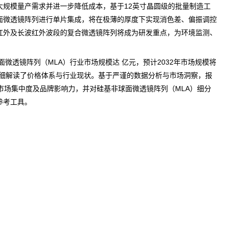
大规模量产
需求
并进一步降低成本，基于12英寸晶圆级的批量制造工
面微透镜阵列进行单片集成，将在极薄的厚度下实现消色差、偏振调控
红外及长波红外波段的复合微透镜阵列将成为研发重点，为环境监测、
球面微透镜阵列（MLA）行业市场规模达 亿元，预计2032年市场规模将
详细解读了价格体系与
行业现状
。基于严谨的数据分析与市场洞察，报
市场集中度及品牌影响力，并对硅基非球面微透镜阵列（MLA）细分
参考工具。