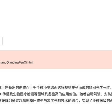
hangQianJingFenXi.html
上制备出的由成百上千个微小非球面透镜规则排列而成的精密光学元件。
3D传感及生物医疗检测等领域具备极高的应用价值。随着自动驾驶、安防
透镜阵列通过超精密模压成型与灰度光刻技术的结合，实现了亚微米级的