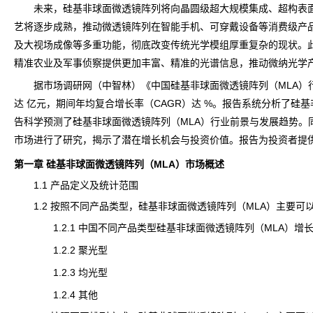
未来，硅基非球面微透镜阵列将向晶圆级超大规模集成、超构表面
艺将逐步成熟，推动微透镜阵列在智能手机、可穿戴设备等消费级产
及大视场成像等多重功能，彻底改变传统光学模组厚重复杂的现状。
精准农业及军事侦察提供更加丰富、精准的光谱信息，推动微纳光学
据市场
调研
网（中智林）《
中国硅基非球面微透镜阵列（MLA）行
达 亿元，期间年均复合增长率（CAGR）达 %。报告系统分析了硅
告科学预测了硅基非球面微透镜阵列（MLA）
行业前景
与发展趋势。
市场进行了研究，揭示了潜在增长机会与投资价值。报告为投资者提
第一章 硅基非球面微透镜阵列（MLA）市场概述
1.1 产品定义及
统计
范围
1.2 按照不同产品类型，硅基非球面微透镜阵列（MLA）主要可
1.2.1 中国不同产品类型硅基非球面微透镜阵列（MLA）增长趋势2021
1.2.2 聚光型
1.2.3 均光型
1.2.4 其他