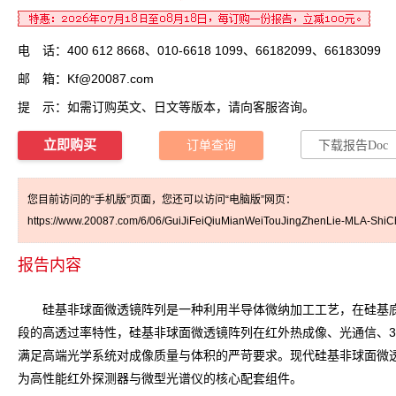
电 话：400 612 8668、010-6618 1099、66182099、66183099
邮 箱：
Kf@20087.com
提 示：如需订购英文、日文等版本，请向客服咨询。
立即购买
订单查询
下载报告Doc
您目前访问的“手机版”页面，您还可以访问“电脑版”网页：
https://www.20087.com/6/06/GuiJiFeiQiuMianWeiTouJingZhenLie-MLA-ShiC
报告内容
硅基非球面微透镜阵列是一种利用半导体微纳加工工艺，在硅基底
段的高透过率特性，硅基非球面微透镜阵列在红外热成像、光通信、
满足高端光学系统对成像质量与体积的严苛要求。现代硅基非球面微
为高性能红外探测器与微型光谱仪的核心配套组件。