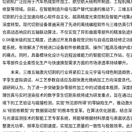
切割机广泛应用于汽车热成型件加工、航空航天结构件制造、工程机械
修复等领域。目前，在智能制造升级与国产替代加速的推动下，
三维五
切割机
行业正加速向核心软件自主化、超高精度光束控制及智能产线集
深度转型。现代切割设备普遍采用了先进的离线编程软件与三维仿真引
合高动态响应的五轴联动算法，不仅实现了异形曲面零部件的精准轨迹
0.08毫米级的加工精度，还通过开发具备视觉识别与自适应路径修正功
能系统，有效解决了传统进口设备软件依赖度高、操作门槛高及维护成
的痛点。同时，具备模块化设计与远程运维能力的智能切割工作站，在
车零部件企业柔性化生产与快速换型需求方面的市场渗透率持续攀升。
未来，三维五轴激光切割机行业将紧扣工业元宇宙与绿色制造趋势
字孪生虚拟调试、AI工艺参数自适应及超快激光微纳加工方向深度迭代
调研网
认为，为了进一步突破复杂零部件加工中的试错成本瓶颈，深度
理仿真与实时渲染技术的数字孪生切割系统将成为研发重点，旨在通过
境下的工艺验证与碰撞检测，实现“所见即所得”的零缺陷生产，推动激
从“经验依赖型”向“数据驱动型”的根本性变革。在算法优化层面，结合
与光谱监测技术的智能工艺专家系统，将能够根据材料厚度与表面状态
整激光功率、频率及切割速度，实现加工质量的一致性与极致效率。此