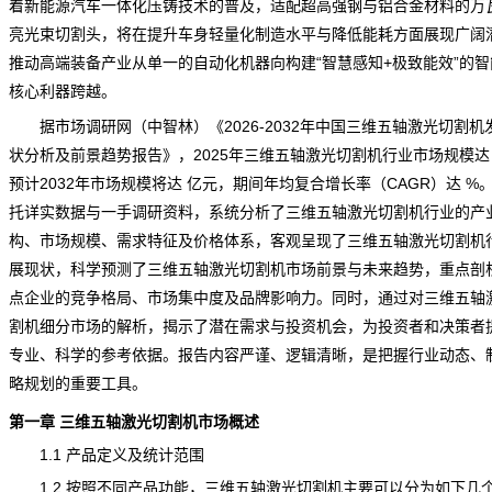
着新能源汽车一体化压铸技术的普及，适配超高强钢与铝合金材料的万
亮光束切割头，将在提升车身轻量化制造水平与降低能耗方面展现广阔
推动高端装备产业从单一的自动化机器向构建“智慧感知+极致能效”的智
核心利器跨越。
据市场调研网（中智林）《
2026-2032年中国三维五轴激光切割机
状分析及前景趋势报告
》，2025年三维五轴激光切割机行业市场
规模
达
预计2032年市场规模将达 亿元，期间年均复合增长率（CAGR）达 %
托详实数据与一手
调研
资料，系统分析了三维五轴激光切割机行业的产
构、市场规模、需求特征及价格体系，客观呈现了三维五轴激光切割机
展现状，科学
预测
了三维五轴激光切割机市场前景与未来趋势，重点剖
点企业的竞争格局、市场集中度及品牌影响力。同时，通过对三维五轴
割机细分市场的解析，揭示了潜在
需求
与投资机会，为投资者和决策者
专业、科学的参考依据。报告内容严谨、逻辑清晰，是把握行业动态、
略规划的重要工具。
第一章 三维五轴激光切割机市场概述
1.1 产品定义及统计范围
1.2 按照不同产品功能，三维五轴激光切割机主要可以分为如下几