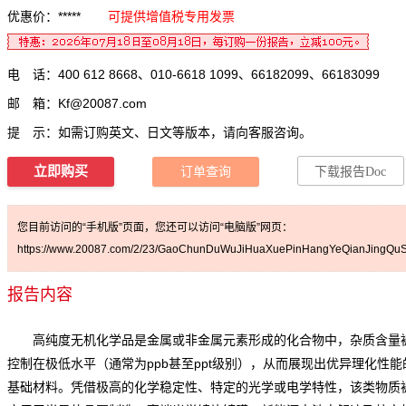
优惠价：*****
可提供增值税专用发票
电 话：400 612 8668、010-6618 1099、66182099、66183099
邮 箱：
Kf@20087.com
提 示：如需订购英文、日文等版本，请向客服咨询。
立即购买
订单查询
下载报告Doc
您目前访问的“手机版”页面，您还可以访问“电脑版”网页：
https://www.20087.com/2/23/GaoChunDuWuJiHuaXuePinHangYeQianJingQuSh
报告内容
高纯度无机化学品
是金属或非金属元素形成的化合物中，杂质含量
控制在极低水平（通常为ppb甚至ppt级别），从而展现出优异理化性能
基础材料。凭借极高的化学稳定性、特定的光学或电学特性，该类物质