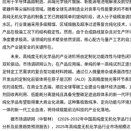
应用于半导体晶圆制造、高端光学镜片镀膜、新能源电池电解液及航空
密器件等尖端科技领域。随着全球先进制造业对良率与性能要求的不断
高纯无机化学品的制备工艺已跨越简单的提纯阶段，进入分子级精准调
水区。行业普遍采用多级精馏、区域熔融及超净过滤等复合纯化技术，
产品在极端工况下的结构稳定性。然而，由于合成路线复杂且对生产环
净度要求极高，该领域的技术壁垒依然坚固，核心配方与量产工艺的自
成为产业链安全的关键所在。
未来，高纯度无机化学品的产业进阶将由定制化功能改性与绿色闭
双轮驱动。
市场调研网
认为，在产品应用端，单纯的单一高纯试剂正逐
足特定工艺需求的复合型功能材料跨越。通过引入微量掺杂或表面改性
开发出的定制化前驱体将在原子层沉积（ALD）及高精度抛光等环节表
优的适配性。在商业生态端，顺应全球零碳工业建设与循环经济战略，
剂回收再利用、低能耗分离提纯且具备完整碳足迹追踪体系的新一代环
纯化学品有望取得重大商业化进展。这种集极致纯净、定向功能与环境
一体的新一代工业血液，将持续赋能前沿科技的产业化落地。
据市场调研网（中智林）《
2026-2032年中国高纯度无机化学品行
分析及前景趋势预测报告
》，2025年高纯度无机化学品行业市场规模达