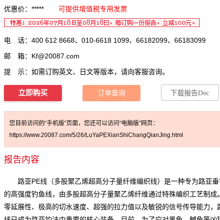
优惠价：*****
可提供增值税专用发票
电 话：400 612 8668、010-6618 1099、66182099、66183099
邮 箱：
Kf@20087.com
提 示：如需订购英文、日文等版本，请向客服咨询。
立即购买
订单查询
下载报告Doc
您目前访问的“手机版”页面，您还可以访问“电脑版”网页：
https://www.20087.com/5/26/LuYaPEXianShiChangQianJing.html
报告内容
路亚PE线（多股聚乙烯超高分子量纤维编织线）是一种专为路亚垂
的高强度钓鱼线，由多股超高分子量聚乙烯纤维通过特殊编织工艺制成
零延展性、极高的切水速度、超强的拉力值以及敏锐的信号传导能力，
线
已成为路亚钓法中重要的核心装备。目前，为了应对黑鱼、鳡鱼等凶