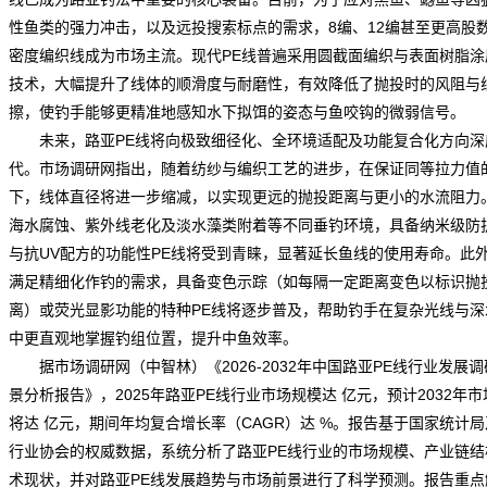
性鱼类的强力冲击，以及远投搜索标点的需求，8编、12编甚至更高股
密度编织线成为市场主流。现代PE线普遍采用圆截面编织与表面树脂涂
技术，大幅提升了线体的顺滑度与耐磨性，有效降低了抛投时的风阻与
擦，使钓手能够更精准地感知水下拟饵的姿态与鱼咬钩的微弱信号。
未来，路亚PE线将向极致细径化、全环境适配及功能复合化方向深
代。
市场调研网
指出，随着纺纱与编织工艺的进步，在保证同等拉力值
下，线体直径将进一步缩减，以实现更远的抛投距离与更小的水流阻力
海水腐蚀、紫外线老化及淡水藻类附着等不同垂钓环境，具备纳米级防
与抗UV配方的功能性PE线将受到青睐，显著延长鱼线的使用寿命。此
满足精细化作钓的需求，具备变色示踪（如每隔一定距离变色以标识抛
离）或荧光显影功能的特种PE线将逐步普及，帮助钓手在复杂光线与深
中更直观地掌握钓组位置，提升中鱼效率。
据市场调研网（中智林）《
2026-2032年中国路亚PE线行业发展
景分析报告
》，2025年路亚PE线行业市场规模达 亿元，预计2032年
将达 亿元，期间年均复合增长率（CAGR）达 %。报告基于国家
统计
局
行业协会的权威数据，系统分析了路亚PE线行业的市场规模、
产业链
结
术
现状
，并对路亚PE线发展
趋势
与市场前景进行了科学预测。报告重点