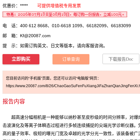
优惠价：*****
可提供增值税专用发票
电 话：400 612 8668、010-6618 1099、66182099、66183099
邮 箱：
Kf@20087.com
提 示：如需订购英文、日文等版本，请向客服咨询。
立即购买
订单查询
下载报告Doc
您目前访问的“手机版”页面，您还可以访问“电脑版”网页：
https://www.20087.com/8/26/ChaoGaoSuFenFuXiangJiFaZhanQianJingFenXi.h
报告内容
超高速分幅相机是一种能够以纳秒甚至皮秒级的时间分辨率，对爆
击波演化及等离子体瞬态过程进行多帧连续捕捉的尖端光学诊断仪器。
高的量子效率、极短的曝光门宽及卓越的光学分光一致性，该装备被广