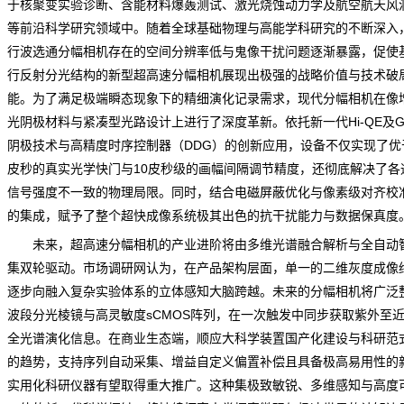
于核聚变实验诊断、含能材料爆轰测试、激光烧蚀动力学及航空航天风
等前沿科学研究领域中。随着全球基础物理与高能学科研究的不断深入
行波选通分幅相机存在的空间分辨率低与鬼像干扰问题逐渐暴露，促使
行反射分光结构的新型超高速分幅相机展现出极强的战略价值与技术破
能。为了满足极端瞬态现象下的精细演化记录需求，现代分幅相机在像
光阴极材料与紧凑型光路设计上进行了深度革新。依托新一代Hi-QE及G
阴极技术与高精度时序控制器（DDG）的创新应用，设备不仅实现了优于
皮秒的真实光学快门与10皮秒级的画幅间隔调节精度，还彻底解决了各
信号强度不一致的物理局限。同时，结合电磁屏蔽优化与像素级对齐校
的集成，赋予了整个超快成像系统极其出色的抗干扰能力与数据保真度
未来，超高速分幅相机的产业进阶将由多维光谱融合解析与全自动
集双轮驱动。
市场调研网
认为，在产品架构层面，单一的二维灰度成像
逐步向融入复杂实验体系的立体感知大脑跨越。未来的分幅相机将广泛
波段分光棱镜与高灵敏度sCMOS阵列，在一次触发中同步获取紫外至
全光谱演化信息。在商业生态端，顺应大科学装置国产化建设与科研范
的趋势，支持序列自动采集、增益自定义偏置补偿且具备极高易用性的
实用化科研仪器有望取得重大推广。这种集极致敏锐、多维感知与高度