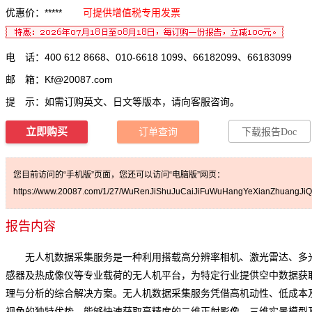
优惠价：*****
可提供增值税专用发票
电 话：400 612 8668、010-6618 1099、66182099、66183099
邮 箱：
Kf@20087.com
提 示：如需订购英文、日文等版本，请向客服咨询。
立即购买
订单查询
下载报告Doc
您目前访问的“手机版”页面，您还可以访问“电脑版”网页：
https://www.20087.com/1/27/WuRenJiShuJuCaiJiFuWuHangYeXianZhuangJiQi
报告内容
无人机数据采集服务是一种利用搭载高分辨率相机、激光雷达、多
感器及热成像仪等专业载荷的无人机平台，为特定行业提供空中数据获
理与分析的综合解决方案。无人机数据采集服务凭借高机动性、低成本
视角的独特优势，能够快速获取高精度的二维正射影像、三维实景模型