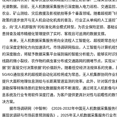
光谱数据。目前，
无人机数据采集服务
已深度融入电力巡检、交通监控
农业、矿山测绘、灾后救援及影视航拍等多个垂直领域。随着超视距飞
政策的逐步放开与无人机自动化机库的普及，行业正从单纯的人工遥控
业，向“无人机即服务”的标准化商业模式转型，为农业保险定损、基础
患排查及城市精细化管理提供了实时、客观且可追溯的数据支撑。
未来，无人机数据采集服务将向全流程人工智能化、超视距常态化
行业深度定制化方向加速迭代。
市场调研网
指出，人工智能与计算机视
的深度融合，将赋予数据采集平台端到端的智能分析能力，能够实时识
线路的微小裂纹、农作物的病虫害分布或交通路网的拥堵节点，实现从“
据”到“直接交付决策依据”的价值跃升。随着低空经济法规体系的完善，
5G/6G通信技术的超视距自动化巡检将成为常态，无人机集群协同作业
提升大面积地理信息测绘与长距离管道监测的效率。此外，针对医疗急
源勘探等特殊场景的定制化数据服务将不断涌现，通过将无人机影像与
息系统及行业专用软件深度打通，为客户提供更具针对性与前瞻性的数
决方案。
据市场
调研
网（中智林）《
2026-2032年中国无人机数据采集服务
展现状调研与市场前景预测报告
》，2025年无人机数据采集服务行业