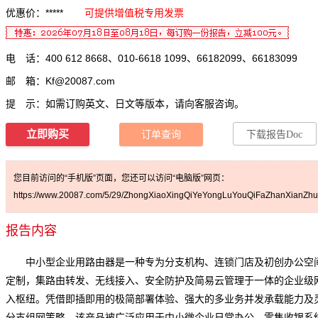
优惠价：*****
可提供增值税专用发票
电 话：400 612 8668、010-6618 1099、66182099、66183099
邮 箱：
Kf@20087.com
提 示：如需订购英文、日文等版本，请向客服咨询。
立即购买
订单查询
下载报告Doc
您目前访问的“手机版”页面，您还可以访问“电脑版”网页：
https://www.20087.com/5/29/ZhongXiaoXingQiYeYongLuYouQiFaZhanXianZhu
报告内容
中小型企业用路由器是一种专为分支机构、连锁门店及初创办公空
定制，集路由转发、无线接入、安全防护及简易云管理于一体的企业级
入枢纽。凭借即插即用的极简部署体验、强大的多业务并发承载能力及
分支组网策略，该产品被广泛应用于中小微企业日常办公、零售收银系