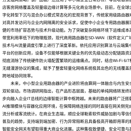
店客房网络覆盖及轻量级边缘计算等多元化商业场景中。目前，在全球
字化转型下沉与混合办公模式常态化的宏观背景下，传统家用级路由器
对高并发访问与企业内网隔离的安全诉求，促使中小企业专用路由器展
健的市场扩容态势与技术升级动能。为了突破复杂网络环境下运维成本
带宽利用率低下的物理瓶颈，现代商用路由器在SD-WAN（软件定义广
技术与AI流量调度引擎上进行了深度革新。依托应用识别算法与云端集
平台的创新应用，设备不仅能够根据关键业务的优先级动态分配链路资
彻底消除了传统硬件防火墙配置繁琐的运维痛点。同时，结合Wi-Fi 6/7
无缝漫游协议的集成，赋予了整套轻量化网络系统极其出色的无线覆盖
跨地域协同效率。
未来，中小型企业用路由器的产业进阶将由算网一体融合与内生安
双轮驱动。
市场调研网
指出，在产品形态层面，基础的单纯网络转发终
步向融入企业IT总线的边缘智能计算中枢跨越。未来的路由器将广泛搭
AI推理模块与容器化应用环境，在保障网络连接的同时直接在网关侧完
流分析或客流统计。在商业生态端，顺应全球勒索软件威胁加剧与零信
普及的趋势，支持端到端加密、行为异常阻断且具备极高开箱即用率的
智能安全网关有望取得重大商业化进展。这种集极致便捷、安全可靠与