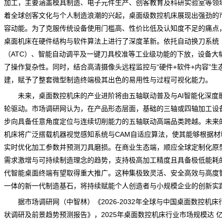
加工，主要涵盖模具制造、电子元件生产、创客教育及科研实验室等领
着全球创客文化与个人制造浪潮的兴起，桌面级数控机床展现出强劲的
容动能。为了克服传统设备使用门槛高、性价比低及认知度不足的痛点
桌面机床在硬件结构与软件算法上进行了深度革新。依托自动换刀系统
（ATC）、智能自动调平及一键刀具校准等工业级功能的下放，设备大
了操作复杂性。同时，结合高清摄像头远程监控与“硬件+软件+内容”生
建，赋予了整套微型制造终端极其出色的易用性与过程可视化能力。
未来，桌面数控机床的产业进阶将由五轴联动普及与AI智能化深度
轮驱动。
市场调研网
认为，在产品形态层面，基础的三轴或四轴加工设
步向具备任意角度定位与连续切削能力的五轴联动高端品类跨越。未来
机床将广泛搭载机器视觉感知系统与CAM自适应算法，使其能够根据材
实时优化加工参数并
预测
刀具磨损。在商业生态端，顺应全球定制化原
需求激增与可持续制造理念的
趋势
，支持极高加工精度且具备极低能耗
代智能桌面终端有望取得重大推广。这种集极致灵活、安全高效与高度
一体的新一代制造基石，将持续赋能个人创造者与小
规模
企业的创新实
据市场调研网（中智林）《
2026-2032年全球与中国桌面数控机床
状调研及前景趋势预测报告
》，2025年桌面数控机床行业市场规模达 