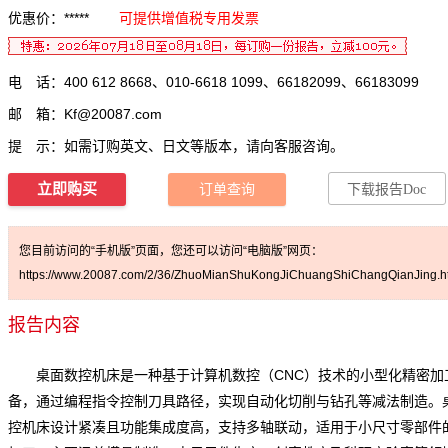
优惠价：*****
可提供增值税专用发票
电 话：400 612 8668、010-6618 1099、66182099、66183099
邮 箱：
Kf@20087.com
提 示：如需订购英文、日文等版本，请向客服咨询。
立即购买
订单查询
下载报告Doc
您目前访问的“手机版”页面，您还可以访问“电脑版”网页：
https://www.20087.com/2/36/ZhuoMianShuKongJiChuangShiChangQianJing.h
报告内容
桌面数控机床是一种基于计算机数控（CNC）技术的小型化精密加
备，通过编程指令控制刀具路径，实现自动化切削与钻孔等减法制造。
控机床设计紧凑且功能集成度高，支持多轴联动，适用于小尺寸零部件