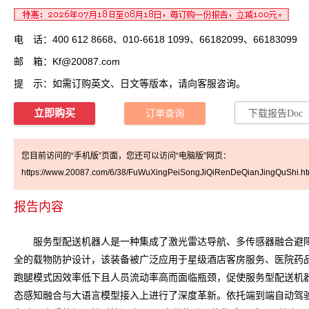
电 话：400 612 8668、010-6618 1099、66182099、66183099
邮 箱：
Kf@20087.com
提 示：如需订购英文、日文等版本，请向客服咨询。
立即购买
订单查询
下载报告Doc
您目前访问的“手机版”页面，您还可以访问“电脑版”网页：
https://www.20087.com/6/38/FuWuXingPeiSongJiQiRenDeQianJingQuShi.ht
报告内容
服务型配送机器人是一种集成了激光雷达导航、多传感器融合避障
全的载物防护设计，该装备被广泛应用于星级酒店客房服务、医院药
跑腿模式因效率低下且人员流动率高而面临瓶颈，促使
服务型配送机
态感知融合与大语言模型接入上进行了深度革新。依托端到端自动驾