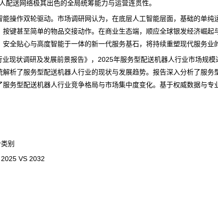
无人配送网络极其出色的全局统筹能力与运营连贯性。
智能操作双轮驱动。
市场调研网
认为，在底层人工智能层面，基础的单纯
、按键甚至简单的物品交接动作。在商业生态端，顺应全球银发经济崛起
、安全贴心与高度智能于一体的新一代服务基石，将持续重塑现代服务业
器人行业现状调研及发展前景报告
》，2025年服务型配送机器人行业市场规模
系统解析了服务型配送机器人行业的
现状
与发展趋势。报告深入分析了服务
了服务型配送机器人行业
竞争
格局与市场集中度变化。基于权威数据与专
个类别
5 VS 2032