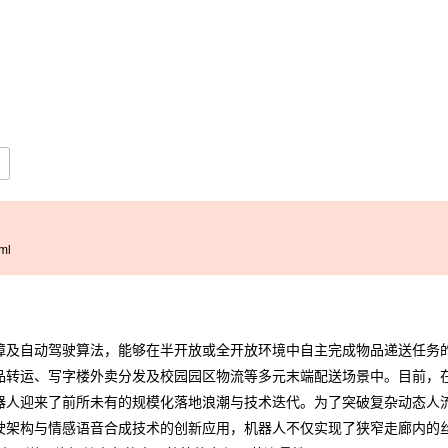
ml
及自动驾驶算法，能够在半开放或全开放环境中自主完成物品递送任务的
品转运、写字楼外卖分发及校园园区物流等多元末端配送场景中。目前，
器人
迎来了前所未有的规模化落地浪潮与技术迭代。为了突破复杂动态人
驶架构与情感语音合成技术的创新应用，机器人不仅实现了狭窄走廊内的