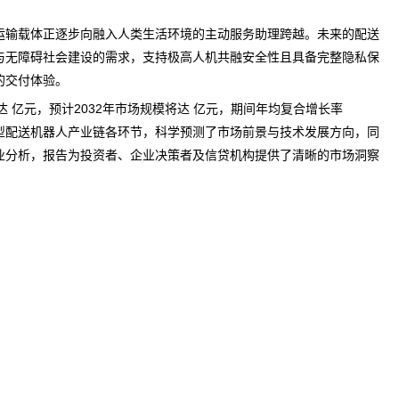
运输载体正逐步向融入人类生活环境的主动服务助理跨越。未来的配送
与无障碍社会建设的需求，支持极高人机共融安全性且具备完整隐私保
的交付体验。
达 亿元，预计2032年市场规模将达 亿元，期间年均复合增长率
型配送机器人
产业链
各环节，科学
预测
了市场前景与技术发展方向，同
业分析，报告为投资者、企业决策者及信贷机构提供了清晰的市场洞察