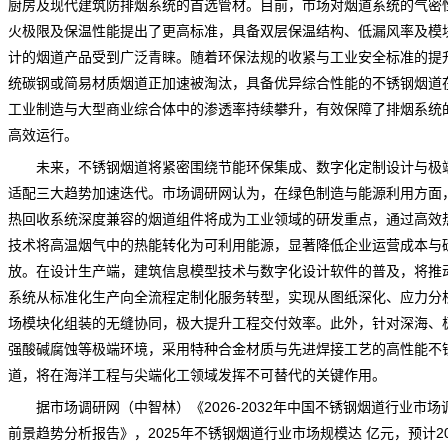
厨房及现代建筑防排烟系统的首选管材。目前，市场对烟道系统的气密
火极限及保温性能提出了更高标准，具备双层保温结构、低漏风率及模
计的烟道产品受到广泛青睐。随着环保法规的收紧与工业安全标准的提
统
碳钢
或简易材质烟道正加速被淘汰，具备优异综合性能的不锈钢烟道
工业制造与大型商业综合体中的渗透率持续攀升，有效保障了排烟系统
高效运行。
未来，不锈钢烟道将紧密围绕节能环保集成、数字化定制设计与极
适配三大趋势加速迭代。
市场调研网
认为，在绿色制造与能源利用方面
热回收系统深度兼容的烟道组件将成为工业领域的研发重点，通过高效
技术将高温烟气中的热能转化为可利用能源，显著降低企业运营成本与
放。在设计生产端，建筑信息模型技术与数字化设计软件的普及，将推
系统从标准化生产向全流程定制化服务转型，实现从图纸深化、应力分
场模块化组装的无缝协同，极大提升工程交付效率。此外，针对深海、
强酸碱腐蚀等极端环境，采用特种合金材质与先进焊接工艺的高性能不
道，将在海洋工程与尖端化工领域发挥不可替代的关键作用。
据市场调研网（中智林）《
2026-2032年中国不锈钢烟道行业市场
前景趋势分析报告
》，2025年不锈钢烟道行业市场规模达 亿元，预计20