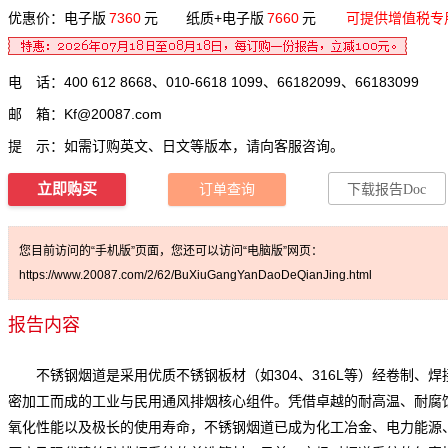
优惠价：电子版
7360
元 纸质+电子版
7660
元
可提供增值税专
电 话：400 612 8668、010-6618 1099、66182099、66183099
邮 箱：
Kf@20087.com
提 示：如需订购英文、日文等版本，请向客服咨询。
立即购买
订单查询
下载报告Doc
您目前访问的“手机版”页面，您还可以访问“电脑版”网页：
https://www.20087.com/2/62/BuXiuGangYanDaoDeQianJing.html
报告内容
不锈钢烟道是采用优质不锈钢板材（如304、316L等）经卷制、焊
密加工而成的工业与民用通风排烟核心组件。凭借卓越的耐高温、耐腐
氧化性能以及极长的使用寿命，不锈钢烟道已成为化工冶金、电力能源