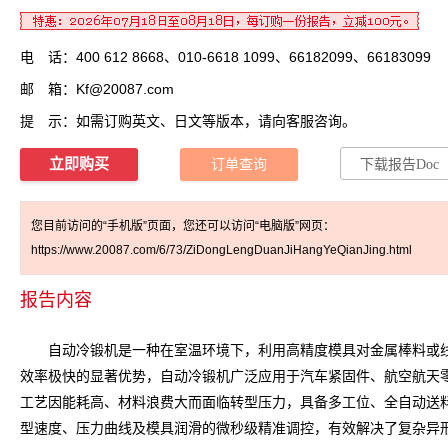
电 话：400 612 8668、010-6618 1099、66182099、66183099
邮 箱：
Kf@20087.com
提 示：如需订购英文、日文等版本，请向客服咨询。
立即购买
订单查询
下载报告Doc
您目前访问的“手机版”页面，您还可以访问“电脑版”网页：
https://www.20087.com/6/73/ZiDongLengDuanJiHangYeQianJing.html
报告内容
自动冷锻机是一种在室温环境下，利用高精度模具对金属棒料或线
效率极快的显著优势，自动冷锻机广泛应用于汽车紧固件、航空航天
工艺因能耗高、材料浪费大而面临转型压力，具备多工位、全自动送
型速度、压力曲线及模具润滑的微秒级精准调控，有效解决了复杂异