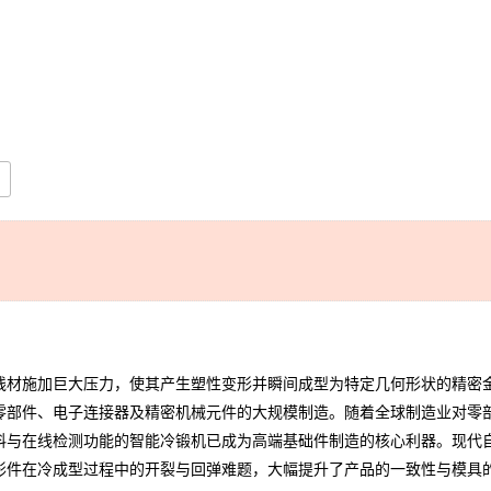
材施加巨大压力，使其产生塑性变形并瞬间成型为特定几何形状的精密金
零部件、电子连接器及精密机械元件的大规模制造。随着全球制造业对零
料与在线检测功能的智能冷锻机已成为高端基础件制造的核心利器。现代
形件在冷成型过程中的开裂与回弹难题，大幅提升了产品的一致性与模具