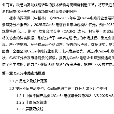
业而言，缺乏向高端线缆转型的技术储备与高精度制造工艺，将导致在
烈的同质化
竞争
中面临市场份额持续萎缩的
风险
。
据市场调研网（中智林）《
2026-2032年中国Cat5e电缆行业发
景趋势分析报告
》，2025年Cat5e电缆行业市场规模达 亿元，预计203
规模将达 亿元，期间年均复合增长率（CAGR）达 %。报告基于国家
相关协会的详实数据，系统分析了Cat5e电缆行业的市场规模、重点企
现、产业链结构、竞争格局及
价格
动态。报告内容严谨、数据详实，结
图表，全面呈现Cat5e电缆行业
现状
与未来发展趋势。通过对Cat5e电
状、SWOT分析及市场前景的解读，报告为Cat5e电缆企业识别机遇与
供了科学依据，助力企业制定战略规划与投资决策，把握行业发展方向
第一章 Cat5e电缆市场概述
1.1 产品定义及统计范围
1.2 按照不同产品类型，Cat5e电缆主要可以分为如下几个类别
1.2.1 中国不同产品类型Cat5e电缆增长趋势2021 VS 2025 VS 
1.2.2 非屏蔽双绞线
1.2.3 屏蔽双绞线