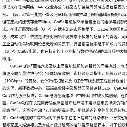
期以来在住宅网络、中小企业办公布线及安防监控等领域占据着稳固的
额。目前，尽管千兆宽带普及与5G商用部署推动了网络基础设施的代际
但在庞大的建筑存量市场中，Cat5e电缆依然承担着重要的维保与局部
求。在非屏蔽双绞线（UTP）占据主流的市场格局下，Cat5e电缆因其
便、成本可控，依然是许多对网络带宽要求不极端的场景下的首选。同
工业自动化与物联网设备激增的背景下，具备更强抗电磁干扰能力的屏
（STP）
Cat5e电缆
，也在特定的工业控制与数据中心短距离连接中发
作用。
Cat5e电缆将面临六类及以上高性能线缆加速替代的严峻挑战，市
将逐步向存量维护与特定长尾场景收缩。
市场调研网
指出，随着万兆以
（10Gbps）的普及、云计算的兴起以及《综合布线系统工程设计规范
的迭代，新建数据中心、高端商业楼宇及智慧园区普遍将Cat6、Cat6A
Cat7作为强制标准，Cat5e电缆在新建项目中的适用性被大幅削弱。在
面，Cat5e电缆在长距离传输或高密度布线环境下难以稳定支撑满负荷
网络运行，这直接推动了市场向更高带宽、更低延迟的高性能线缆转移
来，Cat5e电缆的生存空间将主要集中在老旧建筑的线路修补、低带宽
智能家居末端连接以及对成本极其敏感的临时性网络搭建中。对于线缆