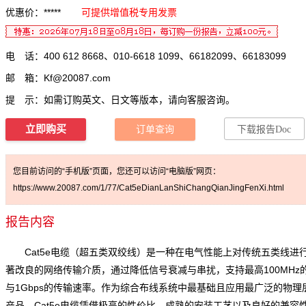
优惠价：*****
可提供增值税专用发票
电 话：400 612 8668、010-6618 1099、66182099、66183099
邮 箱：
Kf@20087.com
提 示：如需订购英文、日文等版本，请向客服咨询。
立即购买
订单查询
下载报告Doc
您目前访问的“手机版”页面，您还可以访问“电脑版”网页：
https://www.20087.com/1/77/Cat5eDianLanShiChangQianJingFenXi.html
报告内容
Cat5e电缆（超五类双绞线）是一种在电气性能上对传统五类线进
著改良的网络传输介质，通过降低信号衰减与串扰，支持最高100MHz
与1Gbps的传输速率。作为综合布线系统中最基础且应用最广泛的物理
产品，Cat5e电缆凭借极高的性价比、成熟的安装工艺以及良好的兼容