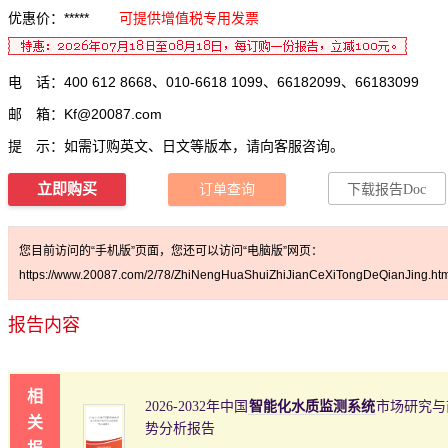
优惠价：*****
可提供增值税专用发票
电 话：400 612 8668、010-6618 1099、66182099、66183099
邮 箱：
Kf@20087.com
提 示：如需订购英文、日文等版本，请向客服咨询。
立即购买
订单查询
下载报告Doc
您目前访问的“手机版”页面，您还可以访问“电脑版”网页：
https://www.20087.com/2/78/ZhiNengHuaShuiZhiJianCeXiTongDeQianJing.htm
报告内容
相
2026-2032年中国
智能化水质监测系统
市场研究与
关
势分析报告