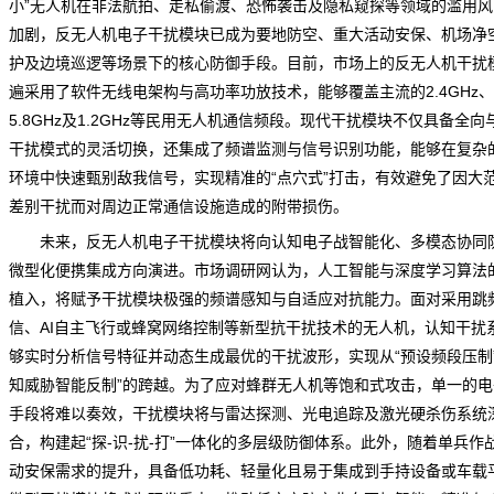
小”无人机在非法航拍、走私偷渡、恐怖袭击及隐私窥探等领域的滥用
风
加剧，反无人机电子干扰模块已成为要地防空、重大活动安保、机场净
护及边境巡逻等场景下的核心防御手段。目前，市场上的反无人机干扰
遍采用了软件无线电架构与高功率功放技术，能够覆盖主流的2.4GHz、
5.8GHz及1.2GHz等民用无人机通信频段。现代干扰模块不仅具备全向
干扰模式的灵活切换，还集成了频谱监测与信号识别功能，能够在复杂
环境中快速甄别敌我信号，实现精准的“点穴式”打击，有效避免了因大
差别干扰而对周边正常通信设施造成的附带损伤。
未来，反无人机电子干扰模块将向认知电子战智能化、多模态协同
微型化便携集成方向演进。
市场调研网
认为，人工智能与深度学习算法
植入，将赋予干扰模块极强的频谱感知与自适应对抗能力。面对采用跳
信、AI自主飞行或蜂窝网络控制等新型抗干扰技术的无人机，认知干扰
够实时分析信号特征并动态生成最优的干扰波形，实现从“预设频段压制”
知威胁智能反制”的跨越。为了应对蜂群无人机等饱和式攻击，单一的电
手段将难以奏效，干扰模块将与雷达探测、光电追踪及激光硬杀伤系统
合，构建起“探-识-扰-打”一体化的多层级防御体系。此外，随着单兵作
动安保需求的提升，具备低功耗、轻量化且易于集成到手持设备或车载