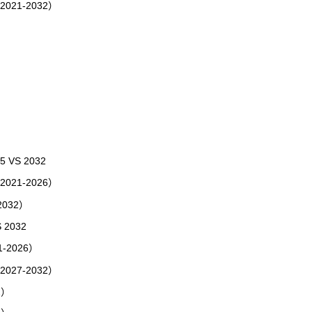
1-2032）
VS 2032
1-2026）
032）
2032
2026）
7-2032）
2）