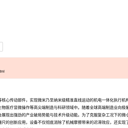
tml
核心传动部件，实现微米乃至纳米级精准直线运动的机电一体化执行机构
生物医疗显微操作等高尖端制造与科研领域中。随着全球高端制造业向极紫
台展现出强劲的产业破局势能与技术升级动能。为了克服复杂工况下的微
栅尺的创新应用，设备不仅彻底消除了机械摩擦带来的迟滞效应，还实现