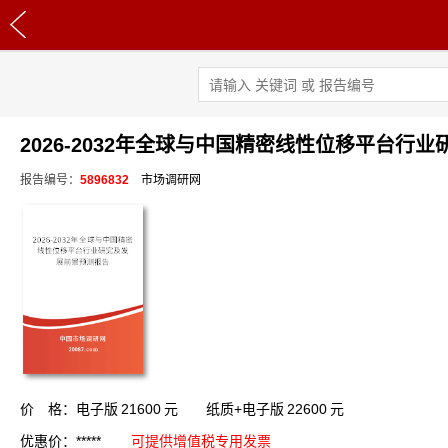
2026-2032年全球与中国精密线性位移平台行
报告编号：
5896832
市场调研网
价 格：电子版
21600
元 纸质+电子版
22600
元
优惠价：*****
可提供增值税专用发票