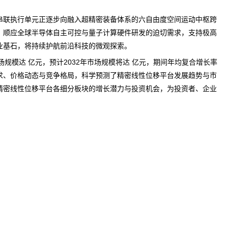
串联执行单元正逐步向融入超精密装备体系的六自由度空间运动中枢跨
，顺应全球半导体自主可控与量子计算硬件研发的迫切需求，支持极高
业基石，将持续护航前沿科技的微观探索。
场
规模
达 亿元，预计2032年市场规模将达 亿元，期间年均复合增长率
求、价格动态与
竞争
格局，科学预测了精密线性位移平台发展趋势与市
精密线性位移平台各细分板块的增长潜力与投资机会，为投资者、企业