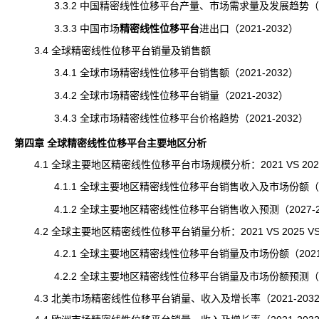
3.3.2 中国精密线性位移平台产量、市场需求量及发展趋势（202
3.3.3 中国市场
精密线性位移平台
进出口
（2021-2032）
3.4 全球精密线性位移平台销量及销售额
3.4.1 全球市场精密线性位移平台销售额（2021-2032）
3.4.2 全球市场精密线性位移平台销量（2021-2032）
3.4.3 全球市场精密线性位移平台价格趋势（2021-2032）
第四章 全球精密线性位移平台主要地区分析
4.1 全球主要地区精密线性位移平台市场规模分析：2021 VS 2025 
4.1.1 全球主要地区精密线性位移平台销售收入及市场份额（202
4.1.2 全球主要地区精密线性位移平台销售收入预测（2027-2
4.2 全球主要地区精密线性位移平台销量分析：2021 VS 2025 VS 
4.2.1 全球主要地区精密线性位移平台销量及市场份额（2021-
4.2.2 全球主要地区精密线性位移平台销量及市场份额预测（202
4.3 北美市场精密线性位移平台销量、收入及增长率（2021-203