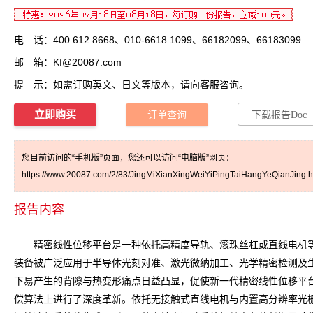
电 话：400 612 8668、010-6618 1099、66182099、66183099
邮 箱：
Kf@20087.com
提 示：如需订购英文、日文等版本，请向客服咨询。
立即购买
订单查询
下载报告Doc
您目前访问的“手机版”页面，您还可以访问“电脑版”网页：
https://www.20087.com/2/83/JingMiXianXingWeiYiPingTaiHangYeQianJing.h
报告内容
精密线性位移平台是一种依托高精度导轨、滚珠丝杠或直线电机等
装备被广泛应用于半导体光刻对准、激光微纳加工、光学精密检测及
下易产生的背隙与热变形痛点日益凸显，促使新一代精密线性位移平
偿算法上进行了深度革新。依托无接触式直线电机与内置高分辨率光