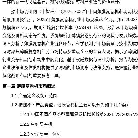
一体的新一代制造基石，将持续赋能新材料产业链的价值跃升。
据市场调研网（中智林）《
2026-2032年中国薄膜复卷机市场现状
前景预测报告
》，2025年薄膜复卷机行业市场规模达 亿元，预计2032
规模将达 亿元，期间年均复合增长率（CAGR）达 %。报告从市场规
变化及价格动态等维度，系统解析了薄膜复卷机行业的
现状
与发展趋势
深入分析了薄膜复卷机产业链各环节，科学预测了市场
前景
与技术发展
同时聚焦薄膜复卷机细分市场特点及重点企业的经营表现，揭示了薄膜
行业
竞争
格局与市场集中度变化。基于权威数据与专业分析，报告为投
企业决策者及信贷机构提供了清晰的市场洞察与决策支持，是把握行业
优化战略布局的重要参考工具。
第一章 薄膜复卷机市场概述
1.1 产品定义及
统计
范围
1.2 按照不同产品类型，薄膜复卷机主要可以分为如下几个类别
1.2.1 中国不同产品类型薄膜复卷机增长趋势2021 VS 2025 VS 
1.2.2 单纯复卷机
1.2.3 分切复卷一体机