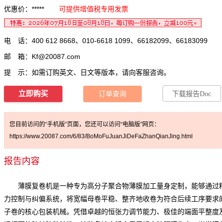
优惠价：*****
可提供增值税专用发票
电 话：400 612 8668、010-6618 1099、66182099、66183099
邮 箱：
Kf@20087.com
提 示：如需订购英文、日文等版本，请向客服咨询。
立即购买
订单查询
下载报告Doc
您目前访问的“手机版”页面，您还可以访问“电脑版”网页：
https://www.20087.com/6/83/BoMoFuJuanJiDeFaZhanQianJing.html
报告内容
薄膜复卷机是一种专为高分子聚合物薄膜加工量身定制，能够通过
力控制与纠偏系统，将宽幅母卷平稳、整齐地收卷为符合后续工序要求
子卷的核心包装机械。凭借卓越的恒张力调节能力、极佳的端面平整度