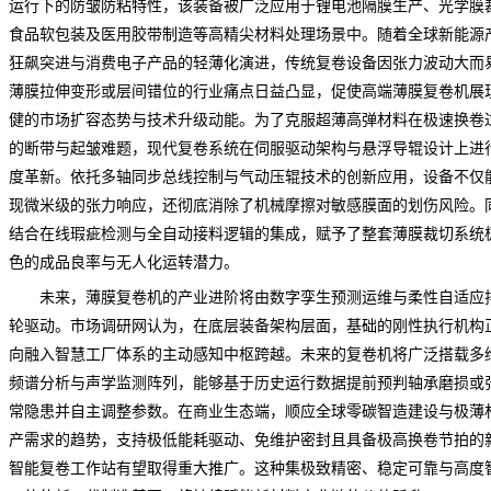
运行下的防皱防粘特性，该装备被广泛应用于锂电池隔膜生产、光学膜
食品软包装及医用胶带制造等高精尖材料处理场景中。随着全球新能源
狂飙突进与消费电子产品的轻薄化演进，传统复卷设备因张力波动大而
薄膜拉伸变形或层间错位的行业痛点日益凸显，促使高端薄膜复卷机展
健的市场扩容态势与技术升级动能。为了克服超薄高弹材料在极速换卷
的断带与起皱难题，现代复卷系统在伺服驱动架构与悬浮导辊设计上进
度革新。依托多轴同步总线控制与气动压辊技术的创新应用，设备不仅
现微米级的张力响应，还彻底消除了机械摩擦对敏感膜面的划伤风险。
结合在线瑕疵检测与全自动接料逻辑的集成，赋予了整套薄膜裁切系统
色的成品良率与无人化运转潜力。
未来，薄膜复卷机的产业进阶将由数字孪生
预测
运维与柔性自适应
轮驱动。
市场调研网
认为，在底层装备架构层面，基础的刚性执行机构
向融入智慧工厂体系的主动感知中枢跨越。未来的复卷机将广泛搭载多
频谱分析与声学监测阵列，能够基于历史运行数据提前预判轴承磨损或
常隐患并自主调整参数。在商业生态端，顺应全球零碳智造建设与极薄
产需求的趋势，支持极低能耗驱动、免维护密封且具备极高换卷节拍的
智能复卷工作站有望取得重大推广。这种集极致精密、稳定可靠与高度