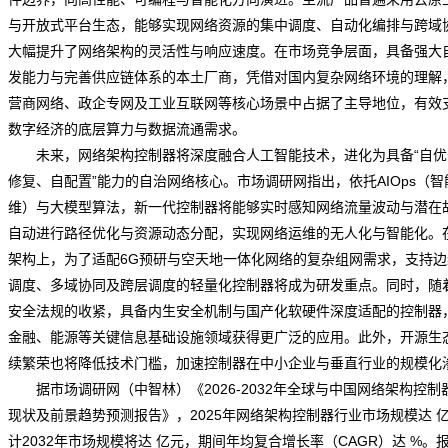
与开放式平台生态，能够实现网络资源的集中调度、自动化编排与跨域
大幅提升了网络架构的灵活性与响应速度。在市场
竞争
层面，具备强大
发能力与完善供应链体系的本土厂商，凭借对国内复杂网络环境的理解
营商网络、政企专网及工业互联网等核心场景中占据了主导地位，有效
数字经济的底层算力与数据流通
需求
。
未来，网络架构控制器将深度融合人工智能技术，进化为具备“自优
修复、自配置”能力的自治网络核心。
市场调研网
指出，依托AIOps（智
维）与大模型算法，新一代控制器将能够实时感知网络流量波动与潜在
自动进行路径优化与资源动态分配，实现网络运维的无人化与智能化。
架构上，为了适配6G预研与空天地一体化网络的复杂组网需求，支持边
调度、多域协同及跨层调度的轻量化控制器将成为研发重点。同时，随
安全法规的收紧，具备内生安全机制与国产化软硬件深度适配的控制器
金融、能源等关键信息基础设施领域获得更广泛的应用。此外，开源生
续繁荣也将降低技术门槛，加速控制器在中小企业与垂直行业的规模化
据
市场调研
网（中智林）《
2026-2032年全球与中国网络架构控制
现状及前景趋势预测报告
》，2025年网络架构控制器行业市场规模达 
计2032年市场规模将达 亿元，期间年均复合增长率（CAGR）达 %。