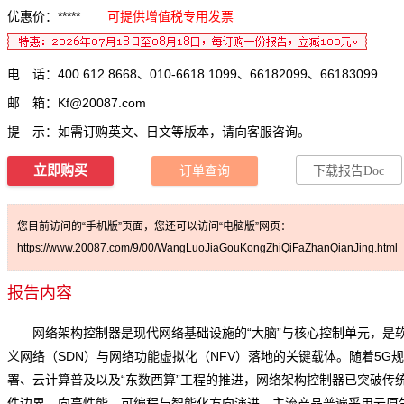
优惠价：*****
可提供增值税专用发票
电 话：400 612 8668、010-6618 1099、66182099、66183099
邮 箱：
Kf@20087.com
提 示：如需订购英文、日文等版本，请向客服咨询。
立即购买
订单查询
下载报告Doc
您目前访问的“手机版”页面，您还可以访问“电脑版”网页：
https://www.20087.com/9/00/WangLuoJiaGouKongZhiQiFaZhanQianJing.html
报告内容
网络架构控制器是现代网络基础设施的“大脑”与核心控制单元，是
义网络（SDN）与网络功能虚拟化（NFV）落地的关键载体。随着5G
署、云计算普及以及“东数西算”工程的推进，网络架构控制器已突破传
件边界，向高性能、可编程与智能化方向演进。主流产品普遍采用云原