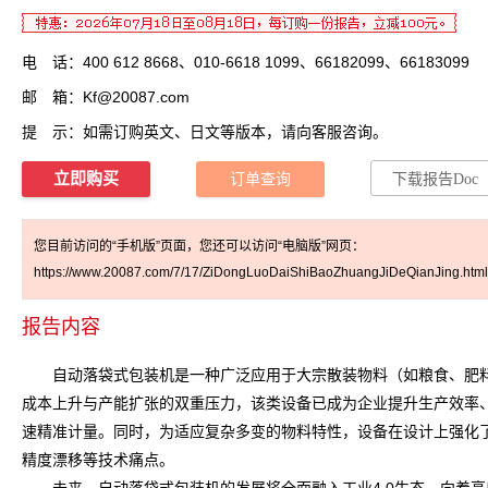
电 话：400 612 8668、010-6618 1099、66182099、66183099
邮 箱：
Kf@20087.com
提 示：如需订购英文、日文等版本，请向客服咨询。
立即购买
订单查询
下载报告Doc
您目前访问的“手机版”页面，您还可以访问“电脑版”网页：
https://www.20087.com/7/17/ZiDongLuoDaiShiBaoZhuangJiDeQianJing.htm
报告内容
自动落袋式包装机是一种广泛应用于大宗散装物料（如粮食、肥料
成本上升与产能扩张的双重压力，该类设备已成为企业提升生产效率
速精准计量。同时，为适应复杂多变的物料特性，设备在设计上强化
精度漂移等技术痛点。