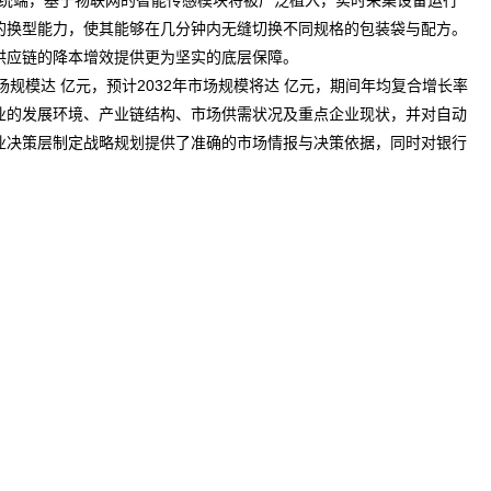
统端，基于物联网的智能传感模块将被广泛植入，实时采集设备运行
的换型能力，使其能够在几分钟内无缝切换不同规格的包装袋与配方。
供应链的降本增效提供更为坚实的底层保障。
场规模达 亿元，预计2032年市场规模将达 亿元，期间年均复合增长率
业的发展环境、产业链结构、市场供需状况及重点企业
现状
，并对自动
业决策层制定战略规划提供了准确的市场情报与决策依据，同时对银行