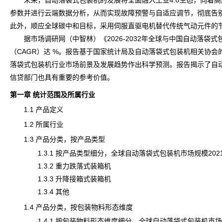
未来，自动落袋式包装机的发展将全面融入工业4.0生态，向着高
参数并进行云端数据分析，从而实现故障预警与自适应调节，彻底告
此外，顺应全球碳中和目标，采用伺服直驱电机替代传统气动元件的
据市场调研网（中智林）《
2026-2032年全球与中国自动落
（CAGR）达 %。报告基于国家统计局及自动落袋式包装机相关协
落袋式包装机行业市场
前景
及发展趋势作出科学预测。报告揭示了自
信贷部门也具有重要的参考价值。
第一章 统计范围及所属行业
1.1 产品定义
1.2 所属行业
1.3 产品分类，按产品类型
1.3.1 按产品类型细分，全球自动落袋式包装机市场规模2021 VS 2
1.3.2 重力跌落式装箱机
1.3.3 升降接箱式装箱机
1.3.4 其他
1.4 产品分类，按包装物料形态维度
1.4.1 按包装物料形态维度细分，全球自动落袋式包装机市场规模2021