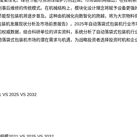
度柔性化、绿色节能与
预测
性维护方向迈进。
市场调研网
指出，在控制系
别事后维修的传统模式。在机械结构上，模块化设计理念将赋予设备更强
节能型包装机将逐步普及。这种由机械化向数智化的跨越，将为大宗物料
袋式包装机发展现状分析及市场前景报告
》，2025年自动落袋式包装机行业市
会的权威数据，结合科研单位的详实资料，系统分析了自动落袋式包装机行
动落袋式包装机市场的潜在
需求
与机遇，为战略投资者选择投资时机和企
025 VS 2032
 VS 2025 VS 2032