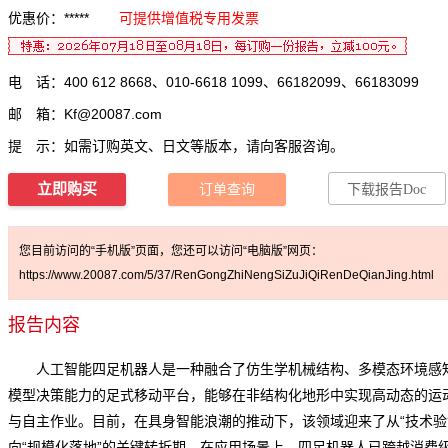
优惠价：*****
可提供增值税专用发票
电 话：400 612 8668、010-6618 1099、66182099、66183099
邮 箱：
Kf@20087.com
提 示：如需订购英文、日文等版本，请向客服咨询。
立即购买
订单查询
下载报告Doc
您目前访问的“手机版”页面，您还可以访问“电脑版”网页：
https://www.20087.com/5/37/RenGongZhiNengSiZuJiQiRenDeQianJing.html
报告内容
人工智能四足机器人
是一种融合了仿生学机械结构、多模态环境感
模型决策能力的足式移动平台，能够在非结构化地形中实现高动态的运
与自主作业。目前，在具身智能浪潮的推动下，该领域迎来了从“技术验
向“规模化落地”的关键转折期。在应用场景上，四足机器人已跨越消费