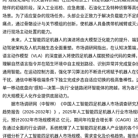
陪伴的初级阶段，深入工业巡检、应急救援、石油化工及特种侦察等高
场景。为了适应复杂的现场任务，头部企业正致力于解决负载能力不足
痛点，通过骨骼设计与关节模组的创新，使机器人具备携带机械臂或灭
进行现场主动处置的能力。
未来，人工智能四足机器人的演进将由大模型泛化能力的提升、端
动驾驶架构及人机共融生态全面重塑。
市场调研网
指出，在认知决策端
语言动作模型（VLA）的深度嵌入将使四足机器人摆脱预设代码的束缚
理解自然语言指令并在陌生环境中自主规划路径、识别异常并完成复杂
通用智能。在运动控制方面，强化学习算法的不断迭代将赋予机器人在
干扰、通信中断等极端条件下独立完成步态自适应切换的极高鲁棒性。
单一移动底盘向“感知—决策—执行”全链路闭环智能体的跨越，将为各
的大规模无人化作业提供底层动力。
据市场调研网（中智林）《
中国人工智能四足机器人市场调查研究
趋势报告（2026-2032年）
》，2025年人工智能四足机器人行业市场规
元，预计2032年市场规模将达 亿元，期间年均复合增长率（CAGR）达
告通过全面的行业调研，系统梳理了人工智能四足机器人产业链的各个
详细分析了人工智能四足机器人市场规模、需求变化及价格趋势。报告