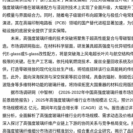
强度玻璃纤维在玻璃液配方与浸润剂技术上实现了全面升级，大幅提升
的模量与界面结合力。同时，随着电子级玻纤布向超薄化与极低介电常
演进，其在高端印制电路板（PCB）领域的国产替代进程显著加速，为
础设施的底层安全提供了坚实保障。
未来，高强度玻璃纤维的技术突破将聚焦于超高性能复合与零碳智
造。
市场调研网
指出，在材料科学层面，研发兼具超高强度与优异韧性
代E-glass或S-glass改性配方，将是突破海上风电超长叶片与航空结构
极限的关键。在生产工艺端，依托纯氧燃烧技术、废丝全量回收系统及
供，打造零碳排放的现代化拉丝生产线，将彻底扭转该行业高能耗的传
签。此外，面向深海探测与深空探索等前沿领域，具备抗辐射、耐超低
波隐身等多维特种功能的玻璃纤维，将持续拓宽大国重器的材料应用版
据市场调研网（中智林）《
2026-2032年中国高强度玻璃纤维市场
前景趋势报告
》，2025年高强度玻璃纤维行业市场
规模
达 亿元，预计20
市场规模将达 亿元，期间年均复合增长率（CAGR）达 %。报告通过
据分析，全面解析了高强度玻璃纤维行业的市场规模、需求动态及价格
深入探讨了高强度玻璃纤维产业链上下游的协同关系与竞争格局变化。
高强度玻璃纤维细分市场进行精准划分，结合重点企业研究，揭示了品