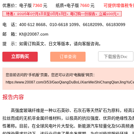
优惠价：电子版
7360
元 纸质+电子版
7660
元
可提供增值税专
电 话：400 612 8668、010-6618 1099、66182099、66183099
邮 箱：
Kf@20087.com
提 示：如需订购英文、日文等版本，请向客服咨询。
立即购买
订单查询
下载报告Doc
您目前访问的“手机版”页面，您还可以访问“电脑版”网页：
https://www.20087.com/3/53/GaoQiangDuBoLiXianWeiShiChangQianJingYuCe
报告内容
高强度玻璃纤维是一种以石英砂、石灰石等天然矿石为原料，经高
拉丝而成的无机非金属纤维材料，以极高的抗拉强度、优异的绝缘性及
性著称。目前，在全球风电叶片大型化、新能源汽车轻量化及5G高频通
的强劲需求拉动下，该行业迎来了黄金发展期。为应对极端服役环境，