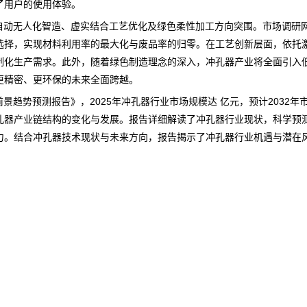
了用户的使用体验。
动无人化智造、虚实结合工艺优化及绿色柔性加工方向突围。
市场调研
选择，实现材料利用率的最大化与废品率的归零。在工艺创新层面，依托
制化生产需求。此外，随着绿色制造理念的深入，冲孔器产业将全面引入低
更精密、更环保的未来全面跨越。
与前景趋势预测报告
》，2025年冲孔器行业市场规模达 亿元，预计2032
孔器产业链结构的变化与发展。报告详细解读了冲孔器行业现状，科学
预
力。结合冲孔器技术现状与未来方向，报告揭示了冲孔器行业机遇与潜在