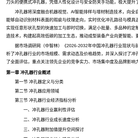
刀头的便携式冲孔器，凭借人性化设计与安全防夹手功能，极大提升
冲孔器将深度融合机器视觉、AI智能排样与增材制造技术，向全自
能够自动识别材料表面的瑕疵与纹理走向，实时优化冲孔路径与模具
实现任意形状孔型的快速加工与即时切换，满足小批量、多品种的定
造技术，构建起高效低碳的加工生态，推动成型装备产业向更智能、
据市场调研网（中智林）《
2026-2032年中国冲孔器行业现状
析了冲孔器行业的市场规模、需求动态及价格趋势，并深入探讨了冲
了全面评估，重点关注领先企业的竞争实力、市场集中度及
品牌
影响
第一章 冲孔器行业概述
第一节 冲孔器定义与分类
第二节 冲孔器应用领域
第三节 冲孔器行业经济指标分析
一、冲孔器行业赢利性评估
二、冲孔器行业成长速度分析
三、冲孔器附加值提升空间探讨