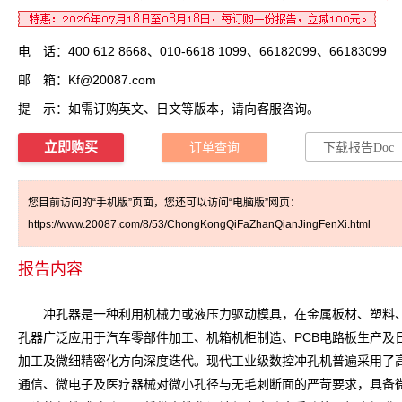
电 话：400 612 8668、010-6618 1099、66182099、66183099
邮 箱：
Kf@20087.com
提 示：如需订购英文、日文等版本，请向客服咨询。
立即购买
订单查询
下载报告Doc
您目前访问的“手机版”页面，您还可以访问“电脑版”网页：
https://www.20087.com/8/53/ChongKongQiFaZhanQianJingFenXi.html
报告内容
冲孔器是一种利用机械力或液压力驱动模具，在金属板材、塑料、
孔器广泛应用于汽车零部件加工、机箱机柜制造、PCB电路板生产
加工及微细精密化方向深度迭代。现代工业级数控冲孔机普遍采用了
通信、微电子及医疗器械对微小孔径与无毛刺断面的严苛要求，具备