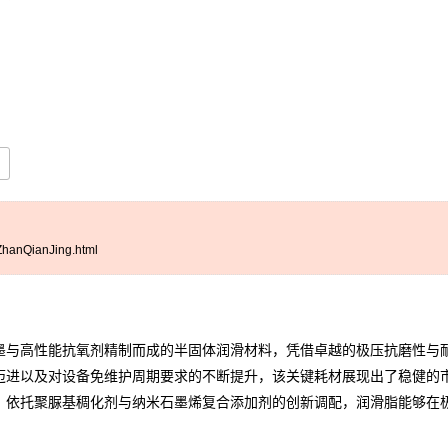
hanQianJing.html
与高性能抗氧剂精制而成的半固体润滑材料，凭借卓越的极压抗磨性与耐
迈进以及对设备免维护周期要求的不断提升，该关键耗材展现出了稳健的
。依托聚脲基稠化剂与纳米石墨烯复合添加剂的创新调配，润滑脂能够在