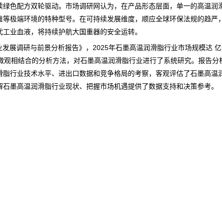
绿色配方双轮驱动。
市场调研网
认为，在产品形态层面，单一的高温润
堆等极端环境的特种型号。在可持续发展维度，顺应全球环保法规的趋严
代工业血液，将持续护航大国重器的安全运转。
脂行业发展调研与前景分析报告
》，2025年石墨高温润滑脂行业市场规模达 亿
与微观相结合的分析方法，对石墨高温润滑脂行业进行了系统研究。报告分
滑脂行业技术水平、进出口数据和竞争格局的考察，客观评估了石墨高温
解石墨高温润滑脂行业现状、把握市场机遇提供了数据支持和决策参考。