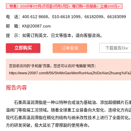
电 话：400 612 8668、010-6618 1099、66182099、66183099
邮 箱：
Kf@20087.com
提 示：如需订购英文、日文等版本，请向客服咨询。
立即购买
订单查询
下载报告Doc
您目前访问的“手机版”页面，您还可以访问“电脑版”网页：
https://www.20087.com/8/56/ShiMoGaoWenRunHuaZhiDeXianZhuangYuFaZ
报告内容
石墨高温润滑脂是一种以特种合成油为基础油、添加超细鳞片石墨
温阀门等极端工况领域。随着全球重工业装备向大型化、连续化方向
现代石墨高温润滑脂在稠化剂结构与纳米改性技术上进行了全面优化
方的研发突破，极大延长了摩擦副的使用寿命。