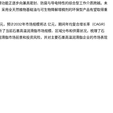
滑功能正逐步向兼具密封、防腐与导电特性的综合型工作介质跨越。未
，采用全天然植物基础油与可生物降解增稠剂的环保型产品有望取得重
元，预计2032年市场规模将达 亿元，期间年均复合增长率（CAGR）
析了当前石墨高温润滑脂市场规模、区域分布和供需状况，梳理了石
润滑脂
市场前景
和投资风险，并对主要石墨高温润滑脂企业的市场表现