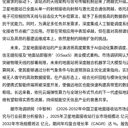
化需求的驱动下，该站点的天线架构与信号传输机制迎来了跨越式升级
卫星地面站已全面从单一的射频接收向射频与激光混合通信跨越，依托
电子可控相控阵天线与自适应大气补偿算法，赋予了系统极高的数据吞
抗干扰能力。同时，为满足多任务并发需求，深度集成人工智能调度系
化接收节点被广泛应用。尽管在常规应用中表现卓越，但在面对高频谱
突以及高昂的基建运维成本上，依然是制约网络扩张的挑战。
未来，卫星地面接收站的产业演进将高度聚焦于AI自动化集群调度
信无缝衔接及“地面站即服务”（GSaaS）商业模式重构。
市场调研网
认
突破物理天线的部署局限，未来的地面站将深度融合机器学习大模型与
算网关，使其能够通过分析气象条件与轨道预测自主优化波束指向，实
候无人值守的高效数据接管。在产品形态上，结合光纤回程与模块化快
的便携式智能终端将被深度开发，使偏远地区也能快速构建高带宽的数
枢纽。长远来看，依托云端弹性算力与全球分布式节点的下一代虚拟地
络有望取得实质性进展，持续赋能空天信息产业的普惠共享。
据市场
调研
网（中智林）《
2026-2032年中国卫星地面接收站市场
究与行业前景分析报告
》，2025年卫星地面接收站行业市场规模达 亿
2032年市场规模将达 亿元，期间年均复合增长率（CAGR）达 %。报