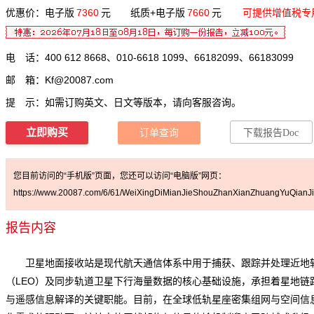
优惠价：电子版
7360
元 纸质+电子版
7660
元
可提供增值税专
电 话：400 612 8668、010-6618 1099、66182099、66183099
邮 箱：
Kf@20087.com
提 示：如需订购英文、日文等版本，请向客服咨询。
立即购买
订单查询
下载报告Doc
您目前访问的“手机版”页面，您还可以访问“电脑版”网页：
https://www.20087.com/6/61/WeiXingDiMianJieShouZhanXianZhuangYuQianJi
报告内容
卫星地面接收站是现代航天通信体系中用于捕获、跟踪并处理近地
（LEO）及同步轨道卫星下行海量数据的核心基础设施，承担着星地链
与遥感信息解译的关键职能。目前，在全球低轨星座密集组网与空间信