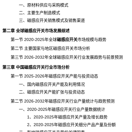
一、原材料供应与采购模式
二、主要生产制造模式
三、磁感应开关销售模式及销售渠道
第二章 全球磁感应开关市场发展综述
第一节 2020-2025年全球
磁感应开关
市场规模
与趋势
第二节 主要国家与地区磁感应开关市场分析
第三节 2026-2032年全球磁感应开关行业发展趋势与前景预测
第三章 中国磁感应开关行业市场分析
第一节 2025-2026年磁感应开关
产能
与投资动态
一、国内磁感应开关产能及利用情况
二、磁感应开关产能扩张与投资动态
第二节 2026-2032年磁感应开关行业产量统计与趋势预测
一、2020-2025年磁感应开关行业产量数据统计
1、2020-2025年磁感应开关产量及增长趋势
2、2020-2025年磁感应开关细分产品产量及份额