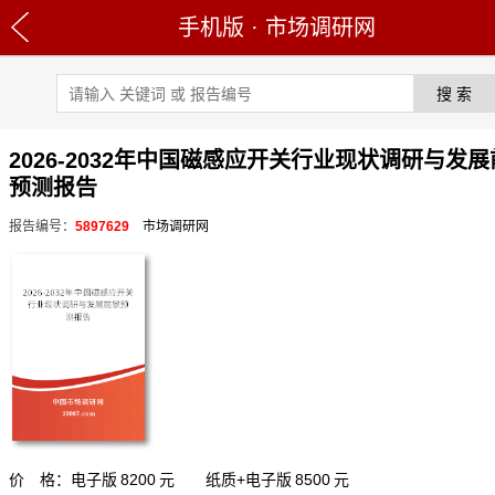
手机版
·
市场调研网
2026-2032年中国磁感应开关行业现状调研与发
预测报告
报告编号：
5897629
市场调研网
价 格：电子版
8200
元 纸质+电子版
8500
元