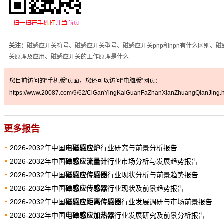
关注：
磁感应开关符号、磁感应开关型号、磁感应开关pnp和npn有什么区别、磁
关原理及应用、磁感应开关的工作原理是什么
您目前访问的“手机版”页面，您还可以访问“电脑版”网页：
https://www.20087.com/9/62/CiGanYingKaiGuanFaZhanXianZhuangQianJing.h
更多报告
2026-2032年中国
电磁感应炉
行业研究与前景分析报告
2026-2032年中国
磁感应流量计
行业市场分析与发展趋势报告
2026-2032年中国
磁感应传感器
行业现状分析与前景趋势报告
2026-2032年中国
磁感应传感器
行业现状及前景趋势报告
2026-2032年中国
磁感应距离传感器
行业发展调研与市场前景报告
2026-2032年中国
电磁感应加热器
行业发展研究及前景分析报告