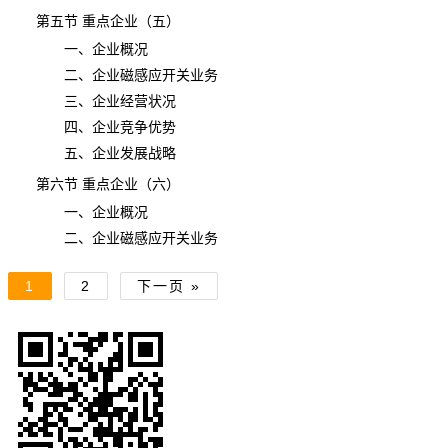
第五节 重点企业（五）
一、企业概况
二、企业磁感应开关业务
三、企业经营状况
四、企业竞争优势
五、企业发展战略
第六节 重点企业（六）
一、企业概况
二、企业磁感应开关业务
1
2
下一页 »