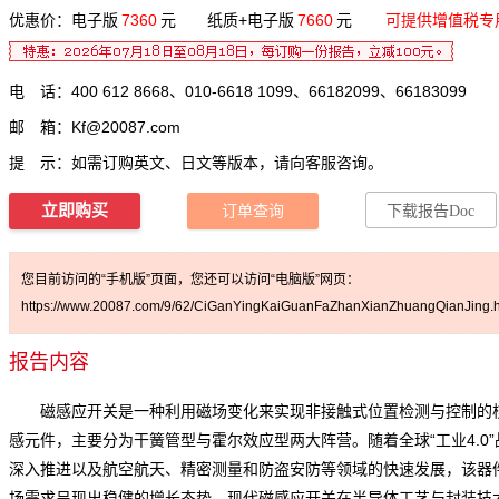
优惠价：电子版
7360
元 纸质+电子版
7660
元
可提供增值税专
电 话：400 612 8668、010-6618 1099、66182099、66183099
邮 箱：
Kf@20087.com
提 示：如需订购英文、日文等版本，请向客服咨询。
立即购买
订单查询
下载报告Doc
您目前访问的“手机版”页面，您还可以访问“电脑版”网页：
https://www.20087.com/9/62/CiGanYingKaiGuanFaZhanXianZhuangQianJing.h
报告内容
磁感应开关是一种利用磁场变化来实现非接触式位置检测与控制的
感元件，主要分为干簧管型与霍尔效应型两大阵营。随着全球“工业4.0”
深入推进以及航空航天、精密测量和防盗安防等领域的快速发展，该器
场需求呈现出稳健的增长态势。现代磁感应开关在半导体工艺与封装技