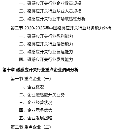
一、磁感应开关行业企业数量规模
二、磁感应开关行业从业人员规模
三、磁感应开关行业市场敏感性分析
第二节 2020-2025年中国磁感应开关行业财务能力分析
一、磁感应开关行业盈利能力
二、磁感应开关行业偿债能力
三、磁感应开关行业营运能力
四、磁感应开关行业发展能力
第十章
磁感应开关
行业重点企业
调研分析
第一节 重点企业（一）
一、企业概况
二、企业磁感应开关业务
三、企业经营状况
四、企业竞争优势
五、企业发展战略
第二节 重点企业（二）