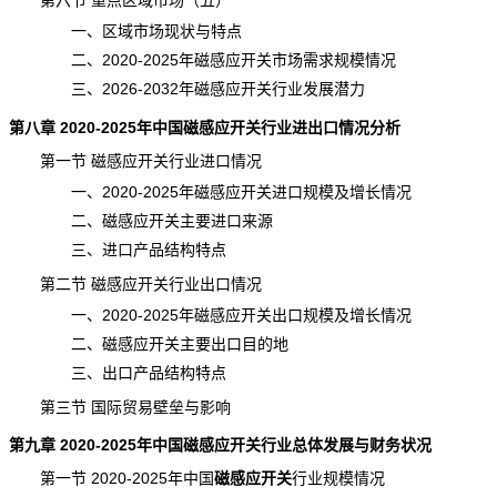
第六节 重点区域市场（五）
一、区域市场现状与特点
二、2020-2025年磁感应开关市场需求规模情况
三、2026-2032年磁感应开关行业发展潜力
第八章 2020-2025年中国磁感应开关行业进出口情况分析
第一节 磁感应开关行业进口情况
一、2020-2025年磁感应开关进口规模及增长情况
二、磁感应开关主要进口来源
三、进口产品结构特点
第二节 磁感应开关行业出口情况
一、2020-2025年磁感应开关出口规模及增长情况
二、磁感应开关主要出口目的地
三、出口产品结构特点
第三节 国际贸易壁垒与影响
第九章 2020-2025年中国磁感应开关行业总体发展与财务状况
第一节 2020-2025年中国
磁感应开关
行业规模
情况