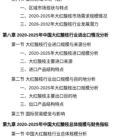
一、区域市场现状与特点
二、2020-2025年大红酸枝市场需求规模情况
三、2026-2032年大红酸枝行业发展潜力
第八章 2020-2025年中国大红酸枝行业进出口情况分析
第一节 大红酸枝行业进口规模与来源分析
一、2020-2025年大红酸枝进口规模分析
二、大红酸枝主要进口来源
三、进口产品结构特点
第二节 大红酸枝行业出口规模与目的地分析
一、2020-2025年大红酸枝出口规模分析
二、大红酸枝主要出口目的地
三、出口产品结构特点
第三节 国际贸易壁垒与影响
第九章 2020-2025年中国大红酸枝总体规模与财务指标
第一节 中国大红酸枝行业总体规模分析