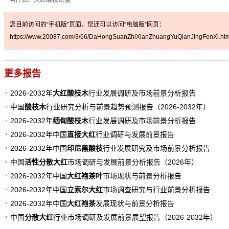
叫什么、大红酸枝密度
您目前访问的“手机版”页面，您还可以访问“电脑版”网页：
https://www.20087.com/3/66/DaHongSuanZhiXianZhuangYuQianJingFenXi.htm
更多报告
2026-2032年
大红酸枝木
行业发展调研及市场前景分析报告
中国
酸枝木
行业研究分析与前景趋势预测报告（2026-2032年）
2026-2032年
缅甸酸枝木
行业发展调研及市场前景分析报告
2026-2032年中国
直接大红
行业调研与发展前景报告
2026-2032年中国
印尼黑酸枝
行业发展研究及市场前景分析报告
中国
活性分散大红
市场调研与发展前景分析报告（2026年）
2026-2032年中国
大红袍茶叶
市场现状与前景分析报告
2026-2032年中国
立索尔大红
市场调查研究与行业前景分析报告
2026-2032年中国
大红袍茶
发展现状与前景分析报告
中国
分散大红
行业市场调研及发展前景展望报告（2026-2032年）