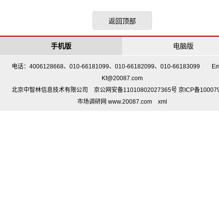
返回顶部
手机版
电脑版
电话：4006128668、010-66181099、010-66182099、010-66183099 Em
Kf@20087.com
北京中智林信息技术有限公司 京公网安备11010802027365号 京ICP备10007
市场调研网 www.20087.com
xml