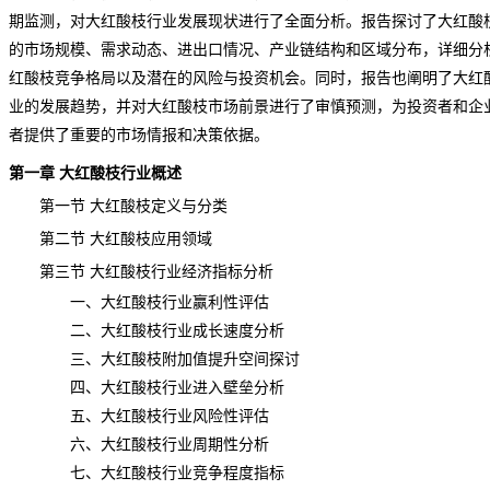
期监测，对大红酸枝行业发展
现状
进行了全面分析。报告探讨了大红酸
的市场规模、需求动态、进出口情况、
产业链
结构和区域分布，详细分
红酸枝竞争格局以及潜在的风险与投资机会。同时，报告也阐明了大红
业的发展趋势，并对大红酸枝市场
前景
进行了审慎预测，为投资者和企
者提供了重要的市场情报和决策依据。
第一章 大红酸枝行业概述
第一节 大红酸枝定义与分类
第二节 大红酸枝应用领域
第三节 大红酸枝行业经济指标分析
一、大红酸枝行业赢利性评估
二、大红酸枝行业成长速度分析
三、大红酸枝附加值提升空间探讨
四、大红酸枝行业进入壁垒分析
五、大红酸枝行业风险性评估
六、大红酸枝行业周期性分析
七、大红酸枝行业竞争程度指标