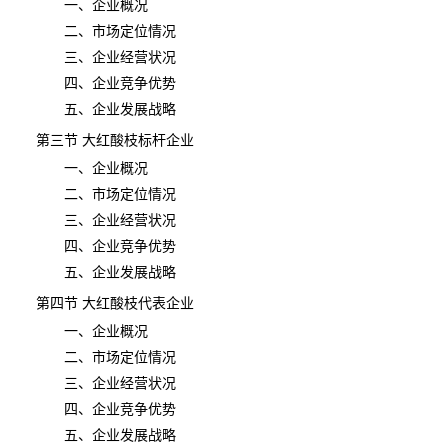
一、企业概况
二、市场定位情况
三、企业经营状况
四、企业竞争优势
五、企业发展战略
第三节 大红酸枝标杆企业
一、企业概况
二、市场定位情况
三、企业经营状况
四、企业竞争优势
五、企业发展战略
第四节 大红酸枝代表企业
一、企业概况
二、市场定位情况
三、企业经营状况
四、企业竞争优势
五、企业发展战略