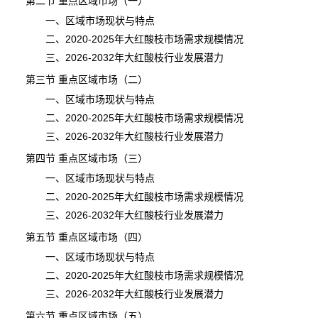
第二节 重点区域市场（一）
一、区域市场现状与特点
二、2020-2025年大红酸枝市场需求规模情况
三、2026-2032年大红酸枝行业发展潜力
第三节 重点区域市场（二）
一、区域市场现状与特点
二、2020-2025年大红酸枝市场需求规模情况
三、2026-2032年大红酸枝行业发展潜力
第四节 重点区域市场（三）
一、区域市场现状与特点
二、2020-2025年大红酸枝市场需求规模情况
三、2026-2032年大红酸枝行业发展潜力
第五节 重点区域市场（四）
一、区域市场现状与特点
二、2020-2025年大红酸枝市场需求规模情况
三、2026-2032年大红酸枝行业发展潜力
第六节 重点区域市场（五）