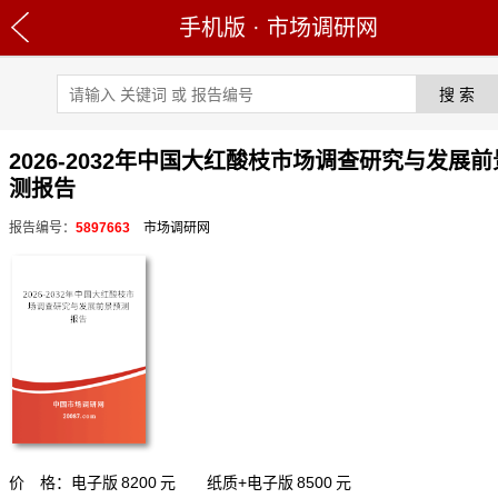
手机版
·
市场调研网
2026-2032年中国大红酸枝市场调查研究与发展
测报告
报告编号：
5897663
市场调研网
价 格：电子版
8200
元 纸质+电子版
8500
元