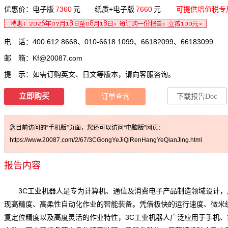
优惠价：电子版
7360
元 纸质+电子版
7660
元
可提供增值税专
电 话：400 612 8668、010-6618 1099、66182099、66183099
邮 箱：
Kf@20087.com
提 示：如需订购英文、日文等版本，请向客服咨询。
立即购买
订单查询
下载报告Doc
您目前访问的“手机版”页面，您还可以访问“电脑版”网页：
https://www.20087.com/2/67/3CGongYeJiQiRenHangYeQianJing.html
报告内容
3C工业机器人是专为计算机、通信及消费电子产品制造领域设计，
现高精度、高柔性自动化作业的智能装备。凭借极快的运行速度、微米
复定位精度以及高度灵活的作业特性，3C工业机器人广泛应用于手机、