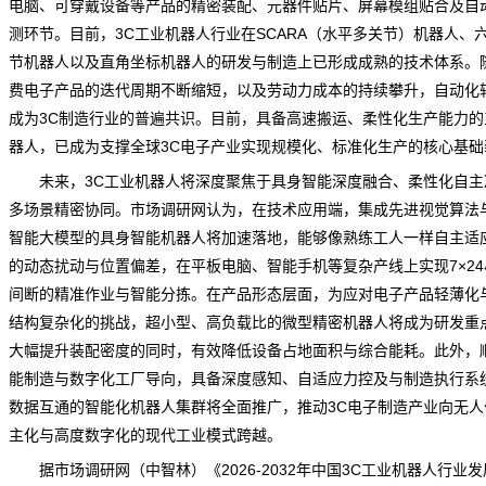
电脑、可穿戴设备等产品的精密装配、元器件贴片、屏幕模组贴合及自
测环节。目前，3C工业机器人行业在SCARA（水平多关节）机器人、
节机器人以及直角坐标机器人的研发与制造上已形成成熟的技术体系。
费电子产品的迭代周期不断缩短，以及劳动力成本的持续攀升，自动化
成为3C制造行业的普遍共识。目前，具备高速搬运、柔性化生产能力的
器人，已成为支撑全球3C电子产业实现规模化、标准化生产的核心基础
未来，3C工业机器人将深度聚焦于具身智能深度融合、柔性化自主
多场景精密协同。
市场调研网
认为，在技术应用端，集成先进视觉算法
智能大模型的具身智能机器人将加速落地，能够像熟练工人一样自主适
的动态扰动与位置偏差，在平板电脑、智能手机等复杂产线上实现7×24
间断的精准作业与智能分拣。在产品形态层面，为应对电子产品轻薄化
结构复杂化的挑战，超小型、高负载比的微型精密机器人将成为研发重
大幅提升装配密度的同时，有效降低设备占地面积与综合能耗。此外，
能制造与数字化工厂导向，具备深度感知、自适应力控及与制造执行系
数据互通的智能化机器人集群将全面推广，推动3C电子制造产业向无人
主化与高度数字化的现代工业模式跨越。
据
市场调研
网（中智林）《
2026-2032年中国3C工业机器人行业