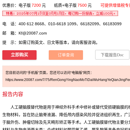
优惠价：电子版
7200
元 纸质+电子版
7500
元
可提供增值税专
电 话：400 612 8668、010-6618 1099、66182099、66183099
邮 箱：
Kf@20087.com
提 示：如需订购英文、日文等版本，请向客服咨询。
立即购买
订单查询
下载报告Doc
您目前访问的“手机版”页面，您还可以访问“电脑版”网页：
https://www.20087.com/7/75/RenGongYingNaoMoTiDaiWuHangYeQianJingFen
报告内容
人工硬脑膜替代物是用于神经外科手术中修补或替代受损硬脑膜的
生物材料，旨在防止脑脊液漏、降低颅内感染风险并促进组织再生，广
于脑外伤、肿瘤切除及先天畸形矫正等手术。人工硬脑膜替代物主要分
材料与生物来源两大类：合成材料如聚四氟乙烯、聚乳酸等具备良好机