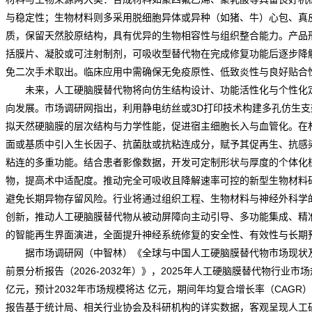
与稳定性；生物材料则多采用脱细胞异体或异种（如猪、牛）心包、真
质，保留天然胶原结构，具有优异的生物相容性与组织整合能力。产品
括膜片、凝胶或可注射制剂，可吸收型替代物在完成修复功能后逐步降
免二次手术取出。临床应用中需确保无免疫原性、低致炎性与良好贴合
未来，人工硬脑膜替代物将向仿生结构设计、功能活性化与个性化
向发展。
市场调研网
指出，利用静电纺丝或3D打印技术构建多孔仿生支
拟天然硬脑膜的层次结构与力学性能，促进宿主细胞长入与血管化。在
面或基质中引入生长因子、抗菌肽或抗粘连成分，赋予其促再生、抗感
粘连的多重功能。结合患者影像数据，开发可定制形状与厚度的个体化
物，提高术中适配度。推动完全可吸收且降解速率可控的新型生物材料
避免长期异物存留风险。行业将通过组织工程、生物材料与神经外科学
创新，推动人工硬脑膜替代物从被动屏障向主动引导、多功能集成、精
的智能再生界面演进，全面提升神经系统修复的安全性、有效性与长期
据市场调研网（中智林）《
全球与中国人工硬脑膜替代物市场现状
前景分析报告（2026-2032年）
》，2025年人工硬脑膜替代物行业市场
亿元，预计2032年市场规模将达 亿元，期间年均复合增长率（CAGR）
报告基于统计局、相关行业协会及科研机构的详实数据，客观呈现人工