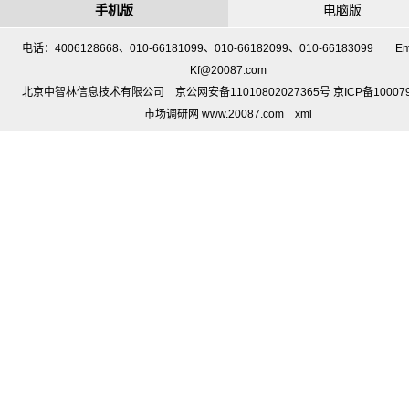
手机版
电脑版
电话：4006128668、010-66181099、010-66182099、010-66183099 Em
Kf@20087.com
北京中智林信息技术有限公司 京公网安备11010802027365号 京ICP备10007
市场调研网 www.20087.com
xml