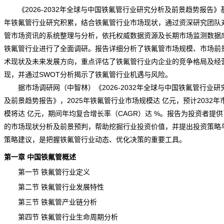
《2026-2032年全球与中国铁氟管行业研究分析及
前景
趋势
报告》
年铁氟管行业研究积累，结合铁氟管行业市场现状，通过资深研究团队
管市场资讯的系统整理与分析，依托权威数据资源及长期市场监测数据
铁氟管行业进行了全面调研。报告详细分析了铁氟管市场规模、市场前
术现状及未来发展方向，重点评估了铁氟管行业内企业的竞争格局及经
现，并通过SWOT分析揭示了铁氟管行业机遇与
风险
。
据
市场调研
网（中智林）《
2026-2032年全球与中国铁氟管行业研
及前景趋势报告
》，2025年铁氟管行业市场规模达 亿元，预计2032年
模将达 亿元，期间年均复合增长率（CAGR）达 %。报告为投资者提
的市场现状分析及前景预判，帮助挖掘行业投资价值，并提出投资策略
策略建议，是把握铁氟管行业动态、优化决策的重要工具。
第一章 中国铁氟管概述
第一节 铁氟管行业定义
第二节 铁氟管行业发展特性
第三节 铁氟管
产业链
分析
第四节 铁氟管行业生命周期分析