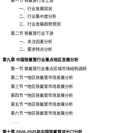
第一节 铁氟管行业上游
一、行业发展现状
二、行业集中度分析
三、行业发展趋势预测
第二节 铁氟管行业下游
一、关注因素分析
二、需求特点分析
第九章 中国铁氟管行业重点地区发展分析
第一节 铁氟管行业重点区域市场结构调研
第二节 **地区铁氟管市场发展分析
第三节 **地区铁氟管市场发展分析
第四节 **地区铁氟管市场发展分析
第五节 **地区铁氟管市场发展分析
第六节 **地区铁氟管市场发展分析
……
第十章 2020-2025年中国铁氟管进出口分析