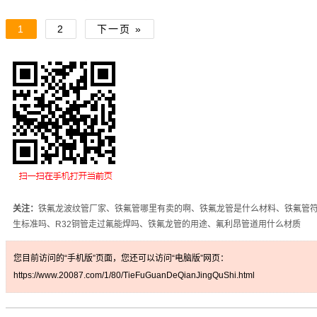
1
2
下一页 »
关注：
铁氟龙波纹管厂家、铁氟管哪里有卖的啊、铁氟龙管是什么材料、铁氟管
生标准吗、R32铜管走过氟能焊吗、铁氟龙管的用途、氟利昂管道用什么材质
您目前访问的“手机版”页面，您还可以访问“电脑版”网页：
https://www.20087.com/1/80/TieFuGuanDeQianJingQuShi.html