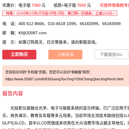
优惠价：电子版
7360
元 纸质+电子版
7660
元
可提供增值税专
电 话：400 612 8668、010-6618 1099、66182099、66183099
邮 箱：
Kf@20087.com
提 示：如需订购英文、日文等版本，请向客服咨询。
立即购买
订单查询
下载报告Doc
您目前访问的“手机版”页面，您还可以访问“电脑版”网页：
https://www.20087.com/6/93/GuangTouYingYiShiChangQianJingFenXi.html
报告内容
光投影仪是融合光学、电子与智能系统的显示终端，已广泛应用于
乐、商务演示、教育及车载等多元场景。当前市场主流技术路线包括1L
DLP与3LCD，其中1LCD凭借成本优势在大众消费市场占据主导地位，而