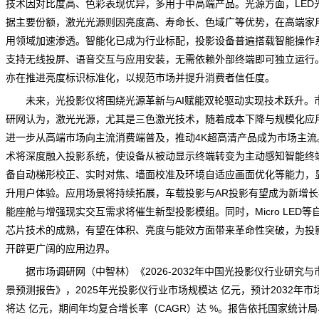
技术因对比度高、色彩表现优异，多用于中高端产品。光源方面，LED
据主要份额，激光光源则因亮度高、寿命长、色域广等优势，在高端家
用领域加速渗透。智能化已成为行业标配，投影设备普遍搭载智能操作
支持无线投屏、语音交互与应用安装，无需依赖外部终端即可独立运行
亦在推进亮度标识标准化，以规范市场并提升消费者信任度。
未来，光投影仪将围绕光源革新与AI赋能双轮驱动实现技术跃升。
研网
认为，激光光源，尤其是三色激光技术，随着成本下降与
规模
化应
进一步从高端市场向主流消费端普及，推动4K超高清产品成为市场主流。
术将深度融入投影系统，使设备从被动显示终端转变为主动感知智能终
备自动梯形校正、实时对焦、墙面校准及环境自适应画面优化等能力，
升用户体验。应用场景将持续拓展，车载投影与AR投影有望成为新增长
能座舱与增强现实交互
需求
将催生新型投影模组。同时，Micro LED等
芯片技术的成熟，有望在体积、亮度与能效方面带来革命性突破，为投
开辟更广阔的应用边界。
据
市场调研
网（中智林）《
2026-2032年中国光投影仪行业研究与
景预测报告
》，2025年光投影仪行业市场规模达 亿元，预计2032年市
将达 亿元，期间年均复合增长率（CAGR）达 %。报告依托国家统计