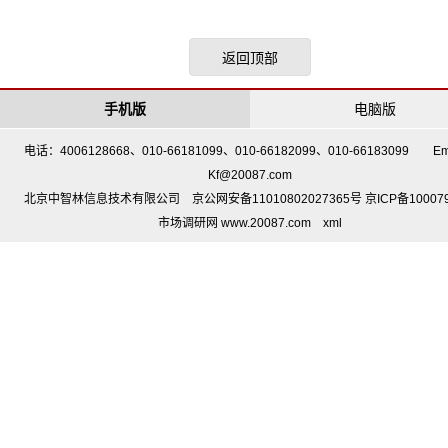
返回顶部
手机版
电脑版
电话：4006128668、010-66181099、010-66182099、010-66183099 Em
Kf@20087.com
北京中智林信息技术有限公司 京公网安备11010802027365号 京ICP备10007
市场调研网 www.20087.com
xml