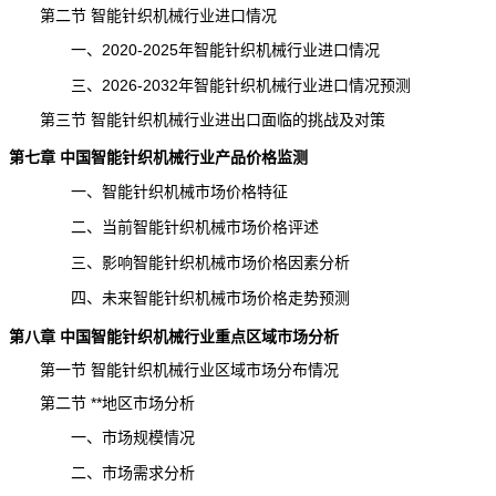
第二节 智能针织机械行业进口情况
一、2020-2025年智能针织机械行业进口情况
三、2026-2032年智能针织机械行业进口情况预测
第三节 智能针织机械行业进出口面临的挑战及对策
第七章 中国智能针织机械行业产品价格监测
一、智能针织机械市场价格特征
二、当前智能针织机械市场价格评述
三、影响智能针织机械市场价格因素分析
四、未来智能针织机械市场
价格
走势预测
第八章 中国智能针织机械行业重点区域市场分析
第一节 智能针织机械行业区域市场分布情况
第二节 **地区市场分析
一、市场规模情况
二、市场需求分析