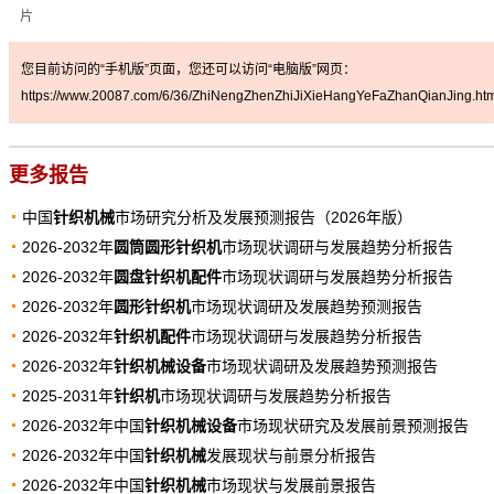
片
您目前访问的“手机版”页面，您还可以访问“电脑版”网页：
https://www.20087.com/6/36/ZhiNengZhenZhiJiXieHangYeFaZhanQianJing.htm
更多报告
中国
针织机械
市场研究分析及发展预测报告（2026年版）
2026-2032年
圆筒圆形针织机
市场现状调研与发展趋势分析报告
2026-2032年
圆盘针织机配件
市场现状调研与发展趋势分析报告
2026-2032年
圆形针织机
市场现状调研及发展趋势预测报告
2026-2032年
针织机配件
市场现状调研与发展趋势分析报告
2026-2032年
针织机械设备
市场现状调研及发展趋势预测报告
2025-2031年
针织机
市场现状调研与发展趋势分析报告
2026-2032年中国
针织机械设备
市场现状研究及发展前景预测报告
2026-2032年中国
针织机械
发展现状与前景分析报告
2026-2032年中国
针织机械
市场现状与发展前景报告