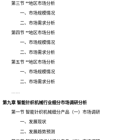
第三节 **地区市场分析
一、市场规模情况
二、市场需求分析
第四节 **地区市场分析
一、市场规模情况
二、市场需求分析
第五节 **地区市场分析
一、市场规模情况
二、市场需求分析
……
第九章 智能针织机械行业细分市场调研分析
第一节 智能针织机械细分产品（一）市场调研
一、发展现状
二、发展趋势预测