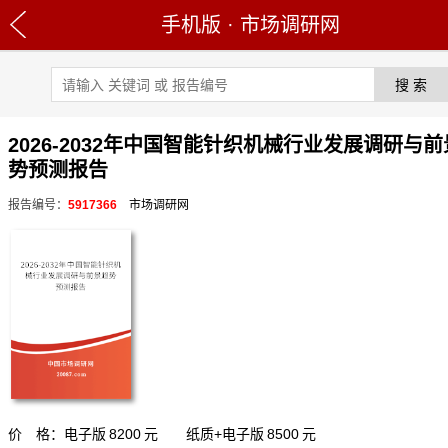
手机版
·
市场调研网
2026-2032年中国智能针织机械行业发展调研与
势预测报告
报告编号：
5917366
市场调研网
价 格：电子版
8200
元 纸质+电子版
8500
元