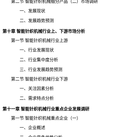
第二节 智能针织机械细分产品（二）市场调研
一、发展现状
二、发展趋势预测
第十章 智能针织机械行业上、下游市场分析
第一节 智能针织机械行业上游
一、行业发展现状
二、行业集中度分析
三、行业发展趋势
预测
第二节 智能针织机械行业下游
一、关注因素分析
二、需求特点分析
第十一章
智能针织机械
行业重点企业
发展调研
第一节 智能针织机械重点企业（一）
一、企业概述