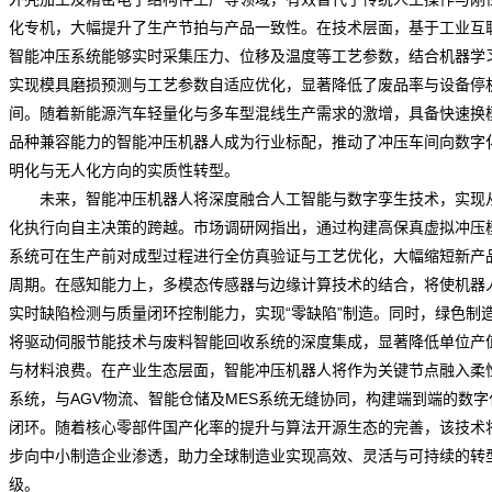
化专机，大幅提升了生产节拍与产品一致性。在技术层面，基于工业互
智能冲压系统能够实时采集压力、位移及温度等工艺参数，结合机器学
实现模具磨损预测与工艺参数自适应优化，显著降低了废品率与设备停
间。随着新能源汽车轻量化与多车型混线生产
需求
的激增，具备快速换
品种兼容能力的智能冲压机器人成为行业标配，推动了冲压车间向数字
明化与无人化方向的实质性转型。
未来，智能冲压机器人将深度融合人工智能与数字孪生技术，实现
化执行向自主决策的跨越。
市场调研网
指出，通过构建高保真虚拟冲压
系统可在生产前对成型过程进行全仿真验证与工艺优化，大幅缩短新产
周期。在感知能力上，多模态传感器与边缘计算技术的结合，将使机器
实时缺陷检测与质量闭环控制能力，实现“零缺陷”制造。同时，绿色制
将驱动伺服节能技术与废料智能回收系统的深度集成，显著降低单位
产
与材料浪费。在产业生态层面，智能冲压机器人将作为关键节点融入柔
系统，与AGV物流、智能仓储及MES系统无缝协同，构建端到端的数字
闭环。随着核心零部件国产化率的提升与算法开源生态的完善，该技术
步向中小制造企业渗透，助力全球制造业实现高效、灵活与可持续的转
级。