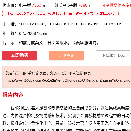
优惠价：电子版
7360
元 纸质+电子版
7660
元
可提供增值税专
电 话：400 612 8668、010-6618 1099、66182099、66183099
邮 箱：
Kf@20087.com
提 示：如需订购英文、日文等版本，请向客服咨询。
立即购买
订单查询
下载报告Doc
您目前访问的“手机版”页面，您还可以访问“电脑版”网页：
https://www.20087.com/5/51/ZhiNengChongYaJiQiRenXianZhuangYuQianJingF
报告内容
智能冲压机器人是智能制造装备的重要组成部分，通过集成高精度
动、力位混合控制及视觉感知技术，实现了金属板材成型过程中的自动
料、精准定位与柔性化生产。目前，该技术已广泛应用于汽车车身制造
外壳加工及精密电子结构件生产等领域，有效替代了传统人工操作与刚