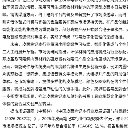
着环保意识的增强，采用可再生或回收材料制造的环保型皮面本日益受
睐。销售渠道方面，线上电商平台的普及显著提升了市场渗透率，而线
则凭借体验式消费与完善的售后服务在高端市场保持优势。在产品创新
智能化功能的集成成为重要趋势，部分高端产品开始融合电子墨水屏、
电及智能笔迹识别等技术，实现了传统书写与数字化管理的无缝衔接。
未来，皮面笔记本行业将深度围绕绿色可持续、智能化集成与个性
三大主线展开革新。
市场调研网
指出，环保材料的应用将成为行业标配
基皮革及可降解内页材料的研发将有效降低产品全生命周期的环境足迹
层面，智能硬件与传统皮面的深度融合将催生更多创新形态，例如内置N
片实现数据一键同步、集成语音转文字模块等，大幅提升产品的附加值
体验。在市场策略上，提供多样化的皮革质地、颜色及图案的在线个性
服务，将成为
品牌
增强用户粘性的关键手段。此外，跨界联名与品牌合
一步拓宽消费场景，推动皮面笔记本从单纯的书写工具向承载文化属性
体验的复合型文创产品转型。
据市场调研网（中智林）《
中国皮面笔记本行业发展调研与前景趋
（2026-2032年）
》，2025年皮面笔记本行业市场规模达 亿元，预计20
市场规模将达 亿元，期间年均复合增长率（CAGR）达 %。报告系统