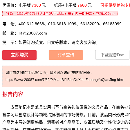
优惠价：电子版
7360
元 纸质+电子版
7660
元
可提供增值税专
电 话：400 612 8668、010-6618 1099、66182099、66183099
邮 箱：
Kf@20087.com
提 示：如需订购英文、日文等版本，请向客服咨询。
立即购买
订单查询
下载报告Doc
您目前访问的“手机版”页面，您还可以访问“电脑版”网页：
https://www.20087.com/7/52/PiMianBiJiBenDeXianZhuangYuQianJing.html
报告内容
皮面笔记本是兼具实用书写与商务礼仪属性的文具产品，在商务办
育学习及创意设计等领域占据稳固的市场份额。目前，该品类已形成以
产品为主导的消费格局，消费者对产品品质、皮革质地及个性化设计的
持续提升。在细分市场方面，学生群体与职场人士构成了核心消费主力