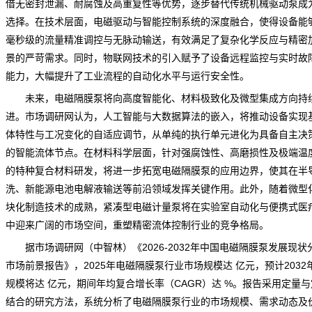
借无密封泄漏、耐腐蚀及高重复性等优势，逐步替代传统机械驱动泵成
选择。在技术层面，电磁驱动与智能控制系统的深度融合，使得设备能
毫秒级的流量精准调控与无脉动输送，有效满足了复杂化学反应与精密
景的严苛需求。同时，物联网技术的引入赋予了设备远程监控与实时故
能力，大幅提升了工业流程的自动化水平与运行安全性。
未来，电磁隔膜泵将向高度智能化、材料极致化及微型集成方向持
进。
市场调研网
认为，人工智能与大数据算法的嵌入，将推动设备实现
体特性与工况变化的自适应调节，从单纯的执行单元进化为具备自主决
的智能流体节点。在材料科学层面，针对强腐蚀性、高磨损性及极端温
的特种复合材料研发，将进一步拓宽电磁隔膜泵的应用边界，使其在半
洗、新能源电池电解液输送等前沿领域发挥关键作用。此外，随着微型
块化制造技术的成熟，紧凑型电磁计量泵将在实验室自动化与便携式医
中迎来广阔的市场空间，重塑精密流体控制行业的
竞争
格局。
据市场调研网（中智林）《
2026-2032年中国电磁隔膜泵发展现状
市场前景报告
》，2025年电磁隔膜泵行业市场规模达 亿元，预计2032
规模将达 亿元，期间年均复合增长率（CAGR）达 %。报告采用定量
结合的研究方法，系统分析了电磁隔膜泵行业的市场规模、需求动态及