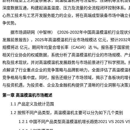
新材料成型工艺的复杂需求，高温模温机将与注塑机、压铸机等主机设
深度数据互通，构建起涵盖温度、压力及流量的全流程闭环控制体系。
心热工技术与工艺开发服务能力的企业，将在高端成型装备市场中确立
争
优势。
据市场调研网（中智林）《
2026-2032年中国高温模温机行业现状
发展前景报告
》，2025年高温模温机行业市场
规模
达 亿元，预计2032
规模将达 亿元，期间年均复合增长率（CAGR）达 %。报告基于国家
相关行业协会的权威数据，系统分析了高温模温机行业的市场规模、
产
构及技术
现状
，并对高温模温机发展
趋势
与市场前景进行了科学预测。
点解读了行业重点企业的竞争策略与品牌影响力，全面评估了高温模温
竞争格局与集中度。同时，报告还细分了市场领域，揭示了各板块的增
与投资机遇，为投资者、企业及金融机构提供了清晰的行业洞察与决策
第一章 高温模温机市场概述
1.1 产品定义及
统计
范围
1.2 按照不同产品类型，高温模温机主要可以分为如下几个类别
1.2.1 中国不同产品类型高温模温机增长趋势2021 VS 2025 VS 