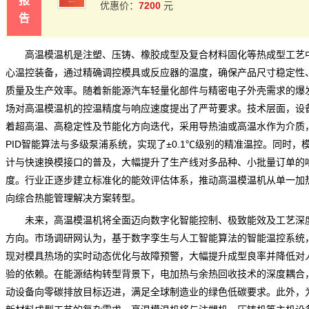
报
7200
优惠价：
元
告
高温模温机是注塑、压铸、橡胶成型及复合材料固化等热成型工艺
心温控装备，通过精确调控模具或反应器的温度，确保产品尺寸稳定性
质量及生产效率。随着新能源汽车轻量化部件与精密电子外壳需求的爆
场对高温模温机的控温精度与响应速度提出了严苛要求。技术层面，设
着超高温、高稳定性及节能化方向迭代，采用导热油或高温水作为介质
PID智能算法与多级泵浦系统，实现了±0.1℃级别的精准温控。同时，
计与快速换模接口的普及，大幅提升了生产线对多品种、小批量订单的
度。行业正逐步建立标准化的能效评估体系，推动
高温模温机
从单一加
向综合热能管理解决方案转型。
未来，高温模温机将全面迈向数字化智能控制、极致能效及工艺深
方向。
市场调研网
认为，基于数字孪生与人工智能算法的智能温控系统
现对模具热场的实时动态优化与故障预警，大幅提升成型良率并降低对
验的依赖。在能源结构转型背景下，电加热与余热回收技术的深度耦合
动设备向零碳排放目标迈进，满足全球制造业的绿色低碳要求。此外，