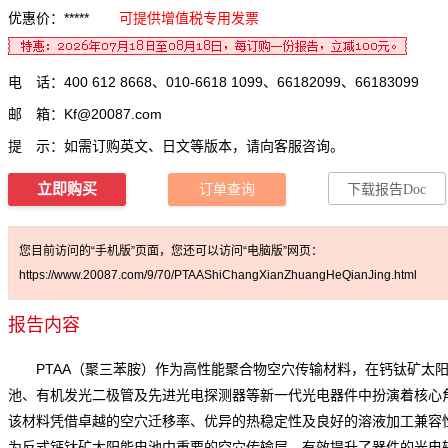
优惠价：*****
可提供增值税专用发票
电 话：400 612 8668、010-6618 1099、66182099、66183099
邮 箱：
Kf@20087.com
提 示：如需订购英文、日文等版本，请向客服咨询。
立即购买
订单查询
下载报告Doc
您目前访问的“手机版”页面，您还可以访问“电脑版”网页：
https://www.20087.com/9/70/PTAAShiChangXianZhuangHeQianJing.html
报告内容
PTAA（聚三苯胺）作为高性能聚合物空穴传输材料，在钙钛矿太
池、有机发光二极管及先进光电探测器等新一代光电器件中扮演着核心
该材料凭借卓越的空穴迁移率、优异的热稳定性及良好的溶液加工兼容
为反式钙钛矿太阳能电池中重要的空穴传输层，有效提升了器件的光电