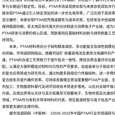
率与长期运行稳定性。目前，PTAA市场呈现掺杂型与未掺杂型双轨并
掺杂型PTAA通过引入特定添加剂进一步优化电导率，广泛应用于高效
显示器件；未掺杂型PTAA则凭借成膜性与成本优势，在研发及中低端
保持稳固份额。亚太地区依托强大的光伏制造与消费电子产业链，成为
PTAA研发与消费的核心区域，而欧美则在基础材料创新与绿色制备工
持领先。
未来，PTAA材料将向分子结构精准调控、多功能复合及绿色规模化
向突破。
市场调研网
指出，随着钙钛矿-硅叠层电池及柔性光电器件的产
速，PTAA的合成工艺将致力于提升批次一致性、降低杂质含量并优化
配，以满足大面积模组对材料均匀性的严苛要求。自组装单分子层技术与
的复合应用将成为研究热点，通过构建多层级空穴传输结构，进一步降
复合损失并提升器件效率。可持续发展理念将深度重塑PTAA产业链，
剂加工、生物基原料替代及闭环回收技术将逐步落地，以应对全球环保
升级。应用边界将从光伏与显示拓展至可穿戴电子、生物传感及光通信
领域，PTAA作为有机半导体材料的代表，将在能源转型与电子信息产
发挥更关键的支撑作用。
据市场调研网（中智林）《
2026-2032年中国PTAA行业市场调研