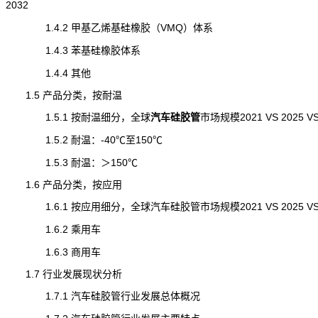
2032
1.4.2 甲基乙烯基硅橡胶（VMQ）体系
1.4.3 苯基硅橡胶体系
1.4.4 其他
1.5 产品分类，按耐温
1.5.1 按耐温细分，全球
汽车硅胶管
市场规模
2021 VS 2025 V
1.5.2 耐温：-40℃至150℃
1.5.3 耐温：＞150℃
1.6 产品分类，按应用
1.6.1 按应用细分，全球汽车硅胶管市场规模2021 VS 2025 VS 
1.6.2 乘用车
1.6.3 商用车
1.7 行业发展现状分析
1.7.1 汽车硅胶管行业发展总体概况