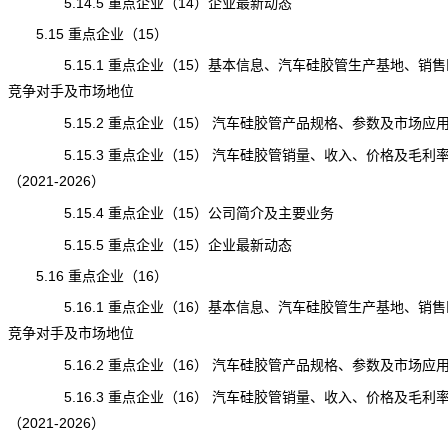
5.14.5 重点企业（14）企业最新动态
5.15 重点企业（15）
5.15.1 重点企业（15）基本信息、汽车硅胶管生产基地、销售
竞争对手及市场地位
5.15.2 重点企业（15） 汽车硅胶管产品规格、参数及市场应
5.15.3 重点企业（15） 汽车硅胶管销量、收入、价格及毛利
（2021-2026）
5.15.4 重点企业（15）公司简介及主要业务
5.15.5 重点企业（15）企业最新动态
5.16 重点企业（16）
5.16.1 重点企业（16）基本信息、汽车硅胶管生产基地、销售
竞争对手及市场地位
5.16.2 重点企业（16） 汽车硅胶管产品规格、参数及市场应
5.16.3 重点企业（16） 汽车硅胶管销量、收入、价格及毛利
（2021-2026）