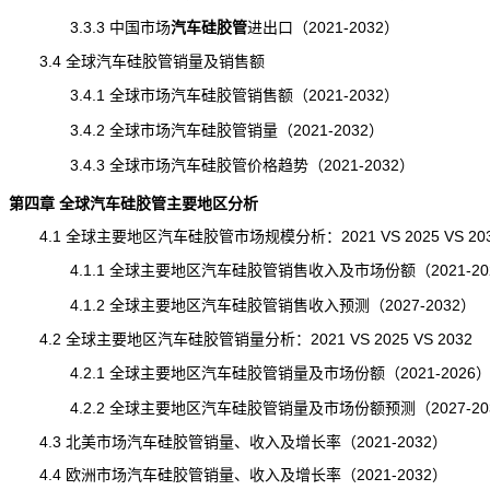
3.3.3 中国市场
汽车硅胶管
进出口
（2021-2032）
3.4 全球汽车硅胶管销量及销售额
3.4.1 全球市场汽车硅胶管销售额（2021-2032）
3.4.2 全球市场汽车硅胶管销量（2021-2032）
3.4.3 全球市场汽车硅胶管价格趋势（2021-2032）
第四章 全球汽车硅胶管主要地区分析
4.1 全球主要地区汽车硅胶管市场规模分析：2021 VS 2025 VS 20
4.1.1 全球主要地区汽车硅胶管销售收入及市场份额（2021-20
4.1.2 全球主要地区汽车硅胶管销售收入预测（2027-2032）
4.2 全球主要地区汽车硅胶管销量分析：2021 VS 2025 VS 2032
4.2.1 全球主要地区汽车硅胶管销量及市场份额（2021-2026
4.2.2 全球主要地区汽车硅胶管销量及市场份额预测（2027-20
4.3 北美市场汽车硅胶管销量、收入及增长率（2021-2032）
4.4 欧洲市场汽车硅胶管销量、收入及增长率（2021-2032）