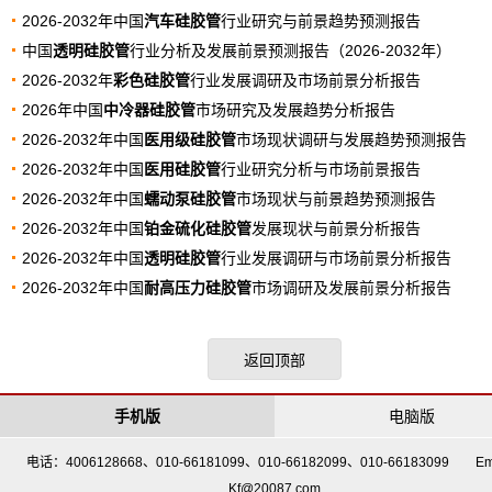
2026-2032年中国
汽车硅胶管
行业研究与前景趋势预测报告
中国
透明硅胶管
行业分析及发展前景预测报告（2026-2032年）
2026-2032年
彩色硅胶管
行业发展调研及市场前景分析报告
2026年中国
中冷器硅胶管
市场研究及发展趋势分析报告
2026-2032年中国
医用级硅胶管
市场现状调研与发展趋势预测报告
2026-2032年中国
医用硅胶管
行业研究分析与市场前景报告
2026-2032年中国
蠕动泵硅胶管
市场现状与前景趋势预测报告
2026-2032年中国
铂金硫化硅胶管
发展现状与前景分析报告
2026-2032年中国
透明硅胶管
行业发展调研与市场前景分析报告
2026-2032年中国
耐高压力硅胶管
市场调研及发展前景分析报告
返回顶部
手机版
电脑版
电话：4006128668、010-66181099、010-66182099、010-66183099 Em
Kf@20087.com