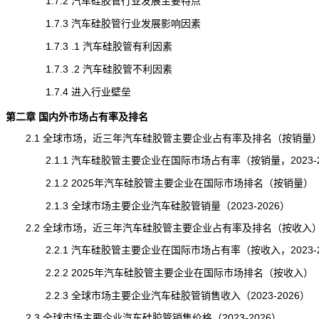
1.7.2 汽车硅胶管行业发展主要特点
1.7.3 汽车硅胶管行业发展影响因素
1.7.3 .1 汽车硅胶管有利因素
1.7.3 .2 汽车硅胶管不利因素
1.7.4 进入行业壁垒
第二章 国内外市场占有率及排名
2.1 全球市场，近三年汽车硅胶管主要企业占有率及排名（按销量
2.1.1 汽车硅胶管主要企业在国际市场占有率（按销量，2023-2
2.1.2 2025年汽车硅胶管主要企业在国际市场排名（按销量）
2.1.3 全球市场主要企业汽车硅胶管销量（2023-2026）
2.2 全球市场，近三年汽车硅胶管主要企业占有率及排名（按收入
2.2.1 汽车硅胶管主要企业在国际市场占有率（按收入，2023-2
2.2.2 2025年汽车硅胶管主要企业在国际市场排名（按收入）
2.2.3 全球市场主要企业汽车硅胶管销售收入（2023-2026）
2.3 全球市场主要企业汽车硅胶管销售价格（2023-2026）