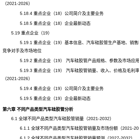
（2021-2026）
5.18.4 重点企业（18）公司简介及主要业务
5.18.5 重点企业（18）企业最新动态
5.19 重点企业（19）
5.19.1 重点企业（19）基本信息、汽车硅胶管生产基地、销售
竞争对手及市场地位
5.19.2 重点企业（19） 汽车硅胶管产品规格、参数及市场应
5.19.3 重点企业（19） 汽车硅胶管销量、收入、价格及毛利
（2021-2026）
5.19.4 重点企业（19）公司简介及主要业务
5.19.5 重点企业（19）企业最新动态
第六章 不同产品类型汽车硅胶管分析
6.1 全球不同产品类型汽车硅胶管销量（2021-2032）
6.1.1 全球不同产品类型汽车硅胶管销量及市场份额（2021-20
6.1.2 全球不同产品类型汽车硅胶管销量预测（2027-2032）